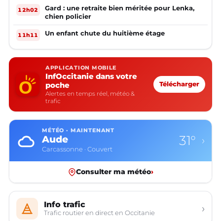
Gard : une retraite bien méritée pour Lenka,
12h02
chien policier
Un enfant chute du huitième étage
11h11
APPLICATION MOBILE
InfOccitanie dans votre
poche
Télécharger
Alertes en temps réel, météo &
trafic
MÉTÉO · MAINTENANT
31°
Aude
›
Carcassonne · Couvert
Consulter ma météo
›
Info trafic
›
Trafic routier en direct en Occitanie