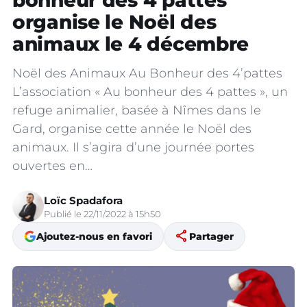
bonheur des 4’pattes
organise le Noël des
animaux le 4 décembre
Noël des Animaux Au Bonheur des 4’pattes
L’association « Au bonheur des 4 pattes », un
refuge animalier, basée à Nîmes dans le
Gard, organise cette année le Noël des
animaux. Il s’agira d’une journée portes
ouvertes en…
Loïc Spadafora
Publié le 22/11/2022 à 15h50
share
Ajoutez-nous en favori
Partager