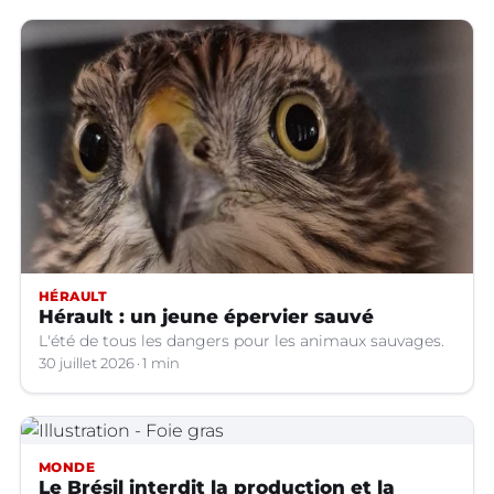
Ville pour demander des mesures urgentes
HÉRAULT
Hérault : un jeune épervier sauvé
L'été de tous les dangers pour les animaux sauvages.
30 juillet 2026
1 min
MONDE
Le Brésil interdit la production et la