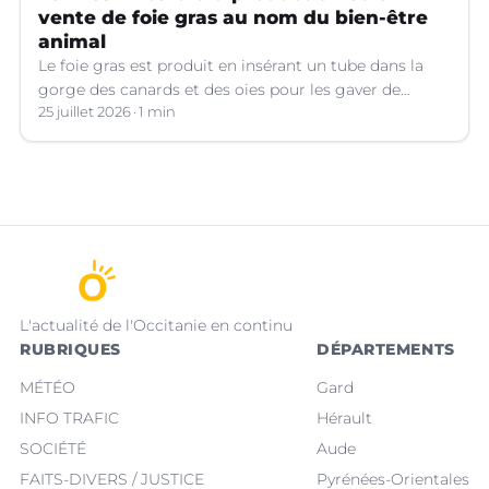
vente de foie gras au nom du bien-être
animal
Le foie gras est produit en insérant un tube dans la
gorge des canards et des oies pour les gaver de
grandes quantités de nourriture, ce qui provoque une
25 juillet 2026
1 min
hypertrophie rapide du foie, organe dont on tire le
produit.
L'actualité de l'Occitanie en continu
RUBRIQUES
DÉPARTEMENTS
MÉTÉO
Gard
INFO TRAFIC
Hérault
SOCIÉTÉ
Aude
FAITS-DIVERS / JUSTICE
Pyrénées-Orientales