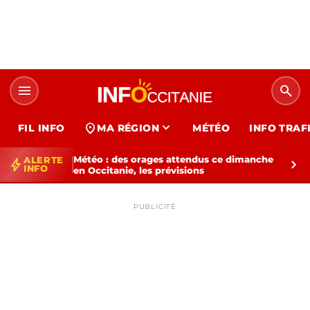
menu
search
expand_more
location_on
FIL INFO
MA RÉGION
MÉTÉO
INFO TRAF
Météo : des orages attendus ce dimanche
ALERTE
bolt
chevron_right
INFO
en Occitanie, les prévisions
PUBLICITÉ