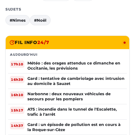
SUJETS
#Nîmes
#Noël
FIL INFO
24/7
AUJOURD'HUI
Météo : des orages attendus ce dimanche en
17h10
Occitanie, les prévisions
Gard : tentative de cambriolage avec intrusion
16h39
au domicile à Sauzet
Narbonne : deux nouveaux véhicules de
16h10
secours pour les pompiers
A75 : incendie dans le tunnel de l'Escalette,
15h17
trafic à l'arrêt
Gard : un épisode de pollution est en cours à
14h37
la Roque-sur-Cèze