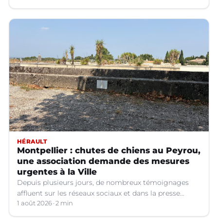
HÉRAULT
Montpellier : chutes de chiens au Peyrou,
une association demande des mesures
urgentes à la Ville
Depuis plusieurs jours, de nombreux témoignages
affluent sur les réseaux sociaux et dans la presse
relatant des chutes de chiens depuis la terrasse basse
1 août 2026
2 min
du Peyrou à Montpellier. Une association interpelle la