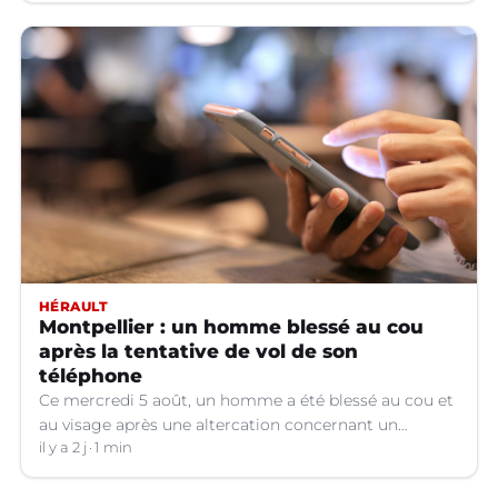
HÉRAULT
Montpellier : un homme blessé au cou
après la tentative de vol de son
téléphone
Ce mercredi 5 août, un homme a été blessé au cou et
au visage après une altercation concernant un
téléphone portable à Montpellier (Hérault).
il y a 2 j
1 min