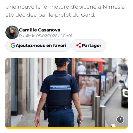
Une nouvelle fermeture d’épicerie à Nîmes a
été décidée par le préfet du Gard.
Camille Casanova
Publié le 05/02/2026 à 10h01
share
Ajoutez-nous en favori
Partager
i