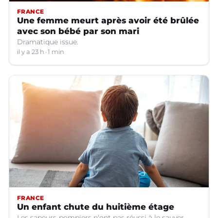
FRANCE
Une femme meurt après avoir été brûlée
avec son bébé par son mari
Dramatique issue.
il y a 23 h
1 min
FRANCE
Un enfant chute du huitième étage
Les sapeurs-pompiers n'ont pas réussi à le sauver.