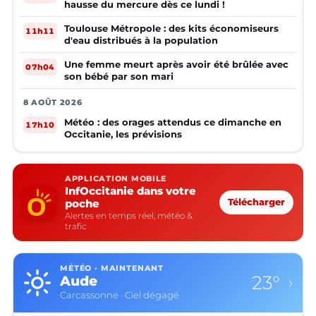
hausse du mercure dès ce lundi !
Toulouse Métropole : des kits économiseurs
11h11
d'eau distribués à la population
Une femme meurt après avoir été brûlée avec
07h04
son bébé par son mari
8 AOÛT 2026
Météo : des orages attendus ce dimanche en
17h10
Occitanie, les prévisions
APPLICATION MOBILE
InfOccitanie dans votre
poche
Télécharger
Alertes en temps réel, météo &
trafic
MÉTÉO · MAINTENANT
23°
Aude
›
Carcassonne · Ciel dégagé