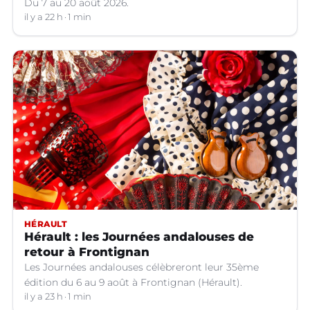
Du 7 au 20 août 2026.
il y a 22 h
1 min
HÉRAULT
Hérault : les Journées andalouses de
retour à Frontignan
Les Journées andalouses célèbreront leur 35ème
édition du 6 au 9 août à Frontignan (Hérault).
il y a 23 h
1 min