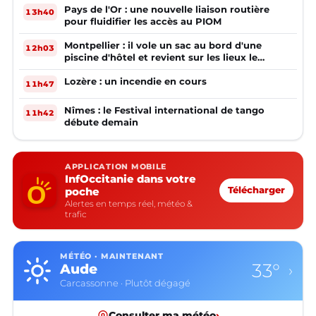
Pays de l'Or : une nouvelle liaison routière
13h40
pour fluidifier les accès au PIOM
Montpellier : il vole un sac au bord d'une
12h03
piscine d'hôtel et revient sur les lieux le
lendemain
Lozère : un incendie en cours
11h47
Nîmes : le Festival international de tango
11h42
débute demain
APPLICATION MOBILE
InfOccitanie dans votre
poche
Télécharger
Alertes en temps réel, météo &
trafic
MÉTÉO · MAINTENANT
33°
Aude
›
Carcassonne · Plutôt dégagé
Consulter ma météo
›