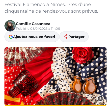
Festival Flamenco à Nîmes. Près d’une
cinquantaine de rendez-vous sont prévus.
Camille Casanova
Publié le 08/01/2026 à 11h06
share
Ajoutez-nous en favori
Partager
i