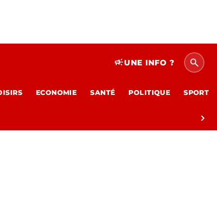
search
campaign
UNE INFO ?
OISIRS
ECONOMIE
SANTÉ
POLITIQUE
SPORT
chevron_right