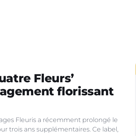
uatre Fleurs’
agement florissant
illages Fleuris a récemment prolongé le
ur trois ans supplémentaires. Ce label,