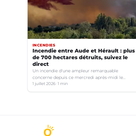
INCENDIES
Incendie entre Aude et Hérault : plus
de 700 hectares détruits, suivez le
direct
Un incendie d'une ampleur remarquable
concerne depuis ce mercredi après-midi le
Minervois aux confins de l'Aude et de l'Hérault.
1 juillet 2026
1 min