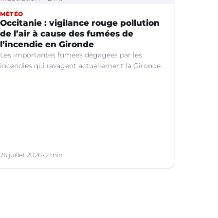
MÉTÉO
Occitanie : vigilance rouge pollution
de l’air à cause des fumées de
l’incendie en Gironde
Les importantes fumées dégagées par les
incendies qui ravagent actuellement la Gironde
continuent de se propager vers le sud-est de la
France.
26 juillet 2026
2 min