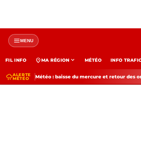
menu
MENU
expand_more
location_on
FIL INFO
MA RÉGION
MÉTÉO
INFO TRAFI
ALERTE
thunderstorm
Météo : baisse du mercure et retour des o
MÉTÉO