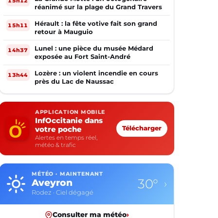
15h12
réanimé sur la plage du Grand Travers
Hérault : la fête votive fait son grand
15h11
retour à Mauguio
Lunel : une pièce du musée Médard
14h37
exposée au Fort Saint-André
Lozère : un violent incendie en cours
13h44
près du Lac de Naussac
APPLICATION MOBILE
InfOccitanie dans
votre poche
Télécharger
Alertes en temps réel,
météo & trafic
MÉTÉO · MAINTENANT
34°
Gard
›
Nîmes · Ciel dégagé
Consulter ma météo
›