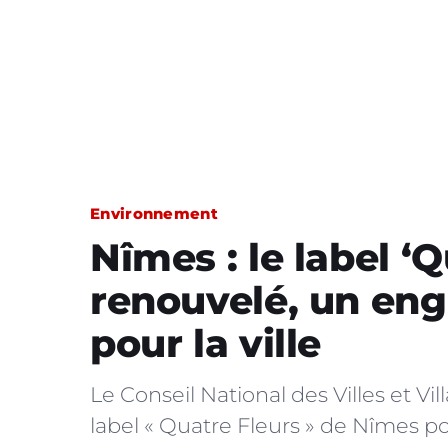
Environnement
Nîmes : le label ‘Q
renouvelé, un eng
pour la ville
Le Conseil National des Villes et V
label « Quatre Fleurs » de Nîmes po