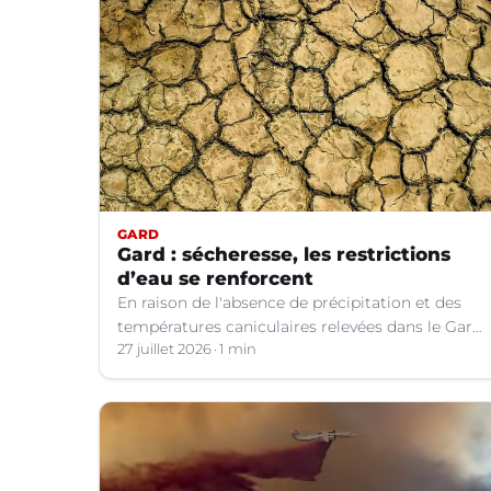
GARD
Gard : sécheresse, les restrictions
d’eau se renforcent
En raison de l'absence de précipitation et des
températures caniculaires relevées dans le Gard
depuis le 1er juillet, la situation hydrologique du
27 juillet 2026
1 min
département s'aggrave.