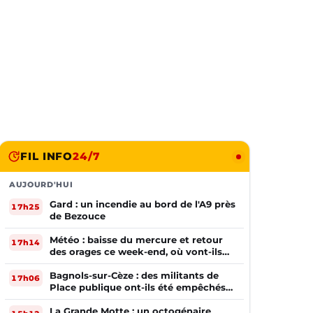
FIL INFO
24/7
AUJOURD'HUI
Gard : un incendie au bord de l'A9 près
17h25
de Bezouce
Météo : baisse du mercure et retour
17h14
des orages ce week-end, où vont-ils
frapper ?
Bagnols-sur-Cèze : des militants de
17h06
Place publique ont-ils été empêchés
de tracter par la mairie ?
La Grande Motte : un octogénaire