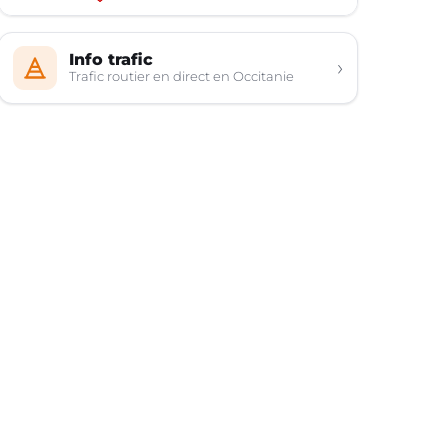
Info trafic
›
Trafic routier en direct en Occitanie