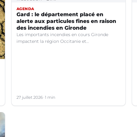
AGENDA
Gard : le département placé en
alerte aux particules fines en raison
des incendies en Gironde
Les importants incendies en cours Gironde
impactent la région Occitanie et
particulièrement le département du Gard. Les
fumées générées par ces feux entraînent une
dégradation de la qualité de l’air en raison des
concentrations de particules en suspension
(PM10) atteignent des niveaux préoccupants.
27 juillet 2026
1 min