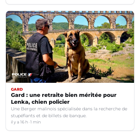
GARD
Gard : une retraite bien méritée pour
Lenka, chien policier
Une Berger malinois spécialisée dans la recherche de
stupéfiants et de billets de banque.
il y a 16 h
1 min