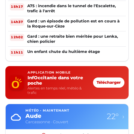
A75 : incendie dans le tunnel de l'Escalette,
15h17
trafic à l'arrêt
Gard : un épisode de pollution est en cours à
14h37
la Roque-sur-Cèze
Gard : une retraite bien méritée pour Lenka,
12h02
chien policier
Un enfant chute du huitième étage
11h11
APPLICATION MOBILE
InfOccitanie dans votre
poche
Télécharger
Alertes en temps réel, météo &
trafic
MÉTÉO · MAINTENANT
22°
Aude
›
Carcassonne · Couvert