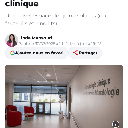
clinique
Un nouvel espace de quinze places (dix
fauteuils et cinq lits).
Linda Mansouri
Publié le 30/03/2026 à 11h11 · Mis à jour à 16h25
share
Ajoutez-nous en favori
Partager
i