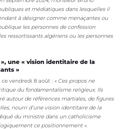
en septembre 2024, monsieur Bruno
 publiques et médiatiques dans lesquelles il
 tendant à désigner comme menaçantes ou
épublique les personnes de confession
s ressortissants algériens ou les personnes
, une « vision identitaire de la
sants »
s ce vendredi 8 août :
« Ces propos ne
ritique du fondamentalisme religieux. Ils
uré autour de références martiales, de figures
les, nourri d’une vision identitaire de la
diqué du ministre dans un catholicisme
ologiquement ce positionnement ».