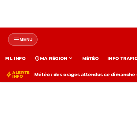
menu
MENU
expand_more
location_on
FIL INFO
MA RÉGION
MÉTÉO
INFO TRAFI
ALERTE
bolt
Météo : des orages attendus ce dimanche e
INFO