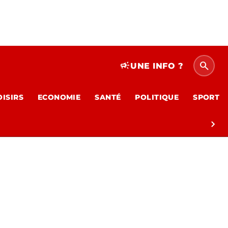
search
campaign
UNE INFO ?
OISIRS
ECONOMIE
SANTÉ
POLITIQUE
SPORT
chevron_right