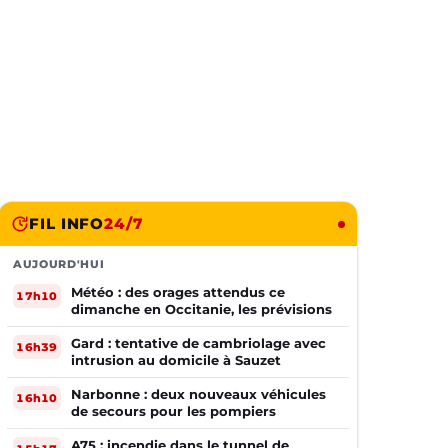
FIL INFO
24/7
AUJOURD'HUI
Météo : des orages attendus ce
17h10
dimanche en Occitanie, les prévisions
Gard : tentative de cambriolage avec
16h39
intrusion au domicile à Sauzet
Narbonne : deux nouveaux véhicules
16h10
de secours pour les pompiers
A75 : incendie dans le tunnel de