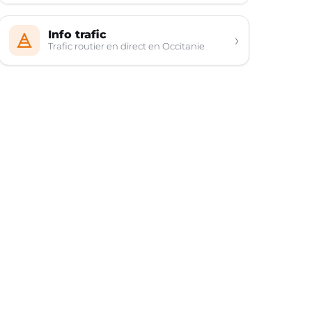
Info trafic
›
Trafic routier en direct en Occitanie