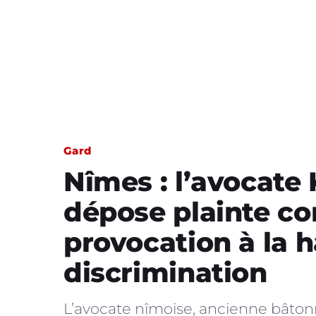
Gard
Nîmes : l’avocate
dépose plainte co
provocation à la h
discrimination
L’avocate nîmoise, ancienne bâton