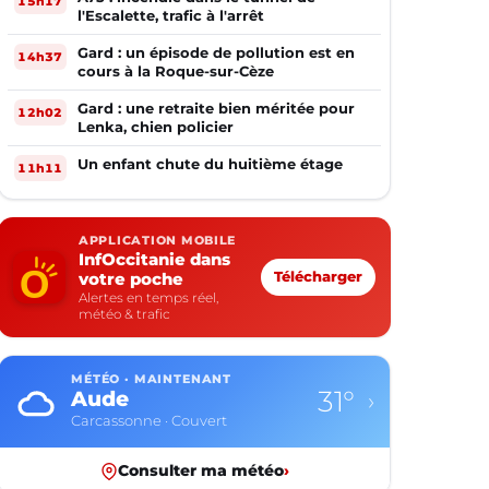
15h17
l'Escalette, trafic à l'arrêt
Gard : un épisode de pollution est en
14h37
cours à la Roque-sur-Cèze
Gard : une retraite bien méritée pour
12h02
Lenka, chien policier
Un enfant chute du huitième étage
11h11
APPLICATION MOBILE
InfOccitanie dans
votre poche
Télécharger
Alertes en temps réel,
météo & trafic
MÉTÉO · MAINTENANT
31°
Aude
›
Carcassonne · Couvert
Consulter ma météo
›