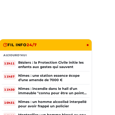
FIL INFO
24/7
AUJOURD'HUI
Béziers : la Protection Civile initie les
12h11
enfants aux gestes qui sauvent
Nîmes : une station essence écope
11h57
d’une amende de 7000 €
Nîmes : incendie dans le hall d'un
11h30
immeuble "connu pour être un point
de deal"
Nîmes : un homme alcoolisé interpellé
10h31
pour avoir frappé un policier
Montpellier : un homme blessé au cou