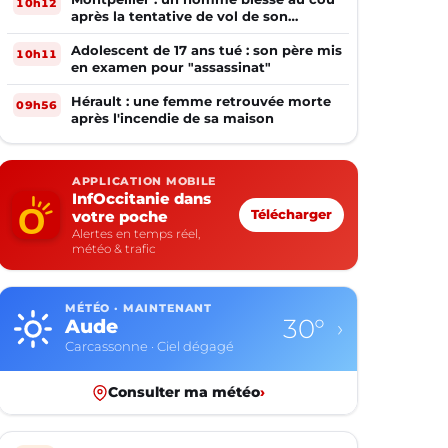
10h12
après la tentative de vol de son
téléphone
Adolescent de 17 ans tué : son père mis
10h11
en examen pour "assassinat"
Hérault : une femme retrouvée morte
09h56
après l'incendie de sa maison
APPLICATION MOBILE
InfOccitanie dans
votre poche
Télécharger
Alertes en temps réel,
météo & trafic
MÉTÉO · MAINTENANT
30°
Aude
›
Carcassonne · Ciel dégagé
Consulter ma météo
›