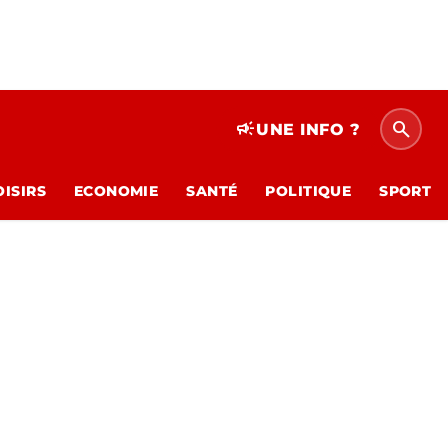
search
campaign
UNE INFO ?
OISIRS
ECONOMIE
SANTÉ
POLITIQUE
SPORT