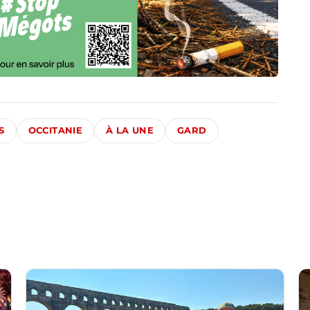
S
OCCITANIE
À LA UNE
GARD