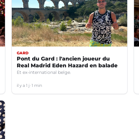
GARD
Pont du Gard : l'ancien joueur du
Real Madrid Eden Hazard en balade
Et ex-international belge.
il y a 1 j
1 min