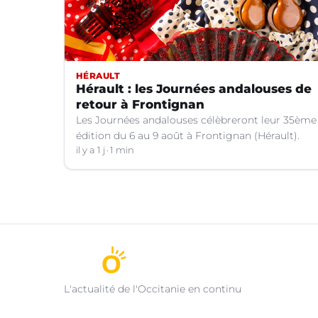
HÉRAULT
Hérault : les Journées andalouses de
retour à Frontignan
Les Journées andalouses célèbreront leur 35ème
édition du 6 au 9 août à Frontignan (Hérault).
il y a 1 j
1 min
L'actualité de l'Occitanie en continu