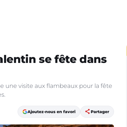
alentin se fête dans
se une visite aux flambeaux pour la fête
s.
share
Ajoutez-nous en favori
Partager