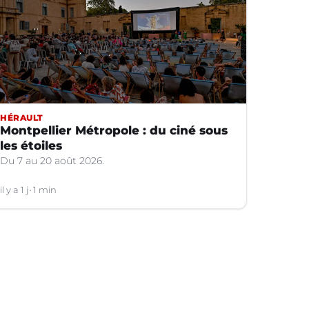
HÉRAULT
Montpellier Métropole : du ciné sous
les étoiles
Du 7 au 20 août 2026.
il y a 1 j
1 min