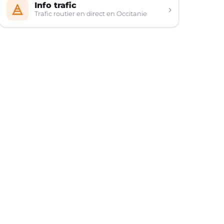
Info trafic
›
Trafic routier en direct en Occitanie