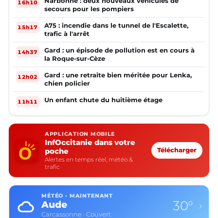
Narbonne : deux nouveaux véhicules de
16h10
secours pour les pompiers
A75 : incendie dans le tunnel de l'Escalette,
15h17
trafic à l'arrêt
Gard : un épisode de pollution est en cours à
14h37
la Roque-sur-Cèze
Gard : une retraite bien méritée pour Lenka,
12h02
chien policier
Un enfant chute du huitième étage
11h11
APPLICATION MOBILE
InfOccitanie dans votre
poche
Télécharger
Alertes en temps réel, météo &
trafic
MÉTÉO · MAINTENANT
30°
Aude
›
Carcassonne · Couvert