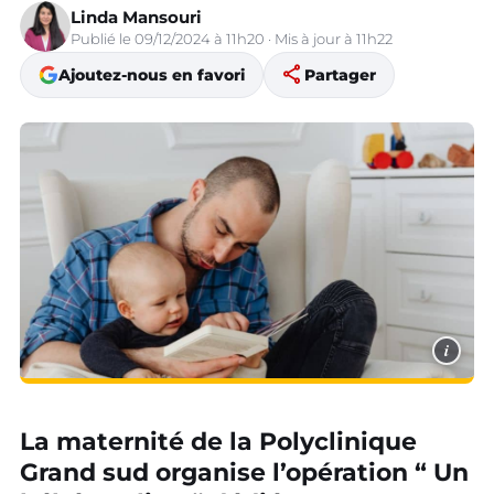
Linda Mansouri
Publié le 09/12/2024 à 11h20 · Mis à jour à 11h22
share
Ajoutez-nous en favori
Partager
i
La maternité de la Polyclinique
Grand sud organise l’opération “ Un