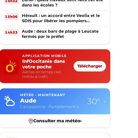
15h32
dans les écoles ?
Hérault : un accord entre Veolia et le
15h06
SDIS pour libérer les pompiers
volontaires
Aude : deux bars de plage à Leucate
14h23
fermés par le préfet
APPLICATION MOBILE
InfOccitanie dans
votre poche
Télécharger
Alertes en temps réel,
météo & trafic
MÉTÉO · MAINTENANT
30°
Aude
›
Carcassonne · Partiellement nuageux
Consulter ma météo
›