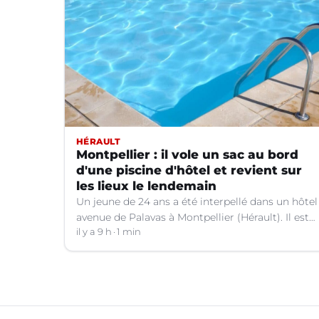
HÉRAULT
Montpellier : il vole un sac au bord
d'une piscine d'hôtel et revient sur
les lieux le lendemain
Un jeune de 24 ans a été interpellé dans un hôtel
avenue de Palavas à Montpellier (Hérault). Il est
suspecté d'avoir volé le sac d'une cliente.
il y a 9 h
1 min