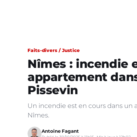
Faits-divers / Justice
Nîmes : incendie 
appartement dans 
Pissevin
Un incendie est en cours dans un a
Nîmes.
Antoine Fagant
Publié le 30/10/2025 à 11h15 · Mis à jour à 12h02