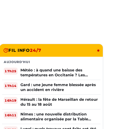
FIL INFO
24/7
AUJOURD'HUI
Météo : à quand une baisse des
17h25
températures en Occitanie ? Les
prévisions
Gard : une jeune femme blessée après
17h14
un accident en rivière
Hérault : la fête de Marseillan de retour
16h19
du 15 au 18 août
Nîmes : une nouvelle distribution
16h11
alimentaire organisée par la Table
Ouverte
Lunel : quels travaux sont faits cet été