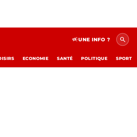
search
campaign
UNE INFO ?
OISIRS
ECONOMIE
SANTÉ
POLITIQUE
SPORT