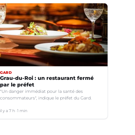
GARD
Grau-du-Roi : un restaurant fermé
par le préfet
"Un danger immédiat pour la santé des
consommateurs", indique le préfet du Gard.
il y a 7 h
1 min