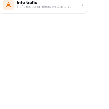
Info trafic
›
Trafic routier en direct en Occitanie