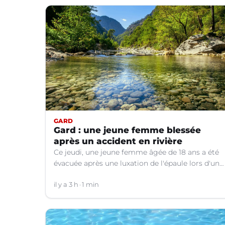
GARD
Gard : une jeune femme blessée
après un accident en rivière
Ce jeudi, une jeune femme âgée de 18 ans a été
évacuée après une luxation de l'épaule lors d'un
plongeon dans une rivière à Saint-André-de-
Valborgne (Gard).
il y a 3 h
1 min