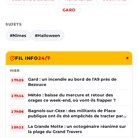
GARD
SUJETS
#Nîmes
#Halloween
FIL INFO
24/7
HIER
Gard : un incendie au bord de l'A9 près de
17h25
Bezouce
Météo : baisse du mercure et retour des
17h14
orages ce week-end, où vont-ils frapper ?
Bagnols-sur-Cèze : des militants de Place
17h06
publique ont-ils été empêchés de tracter par
la mairie ?
La Grande Motte : un octogénaire réanimé sur
15h12
la plage du Grand Travers