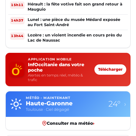
Hérault : la fête votive fait son grand retour à
15h11
Mauguio
Lunel : une pièce du musée Médard exposée
14h37
au Fort Saint-André
Lozère : un violent incendie en cours près du
13h44
Lac de Naussac
APPLICATION MOBILE
InfOccitanie dans votre
poche
Télécharger
Alertes en temps réel, météo &
trafic
MÉTÉO · MAINTENANT
24°
Haute-Garonne
›
Toulouse · Ciel dégagé
Consulter ma météo
›