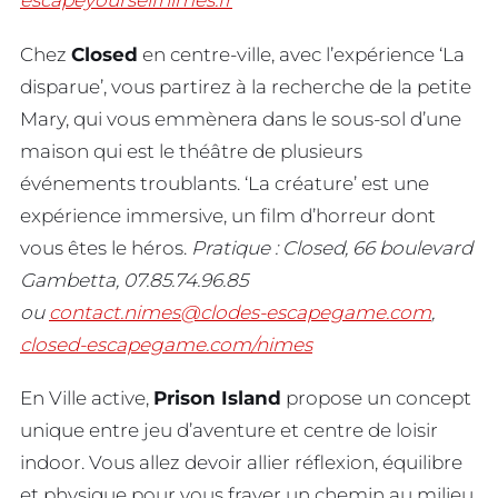
escapeyourselfnimes.fr
Chez
Closed
en centre-ville, avec l’expérience ‘La
disparue’, vous partirez à la recherche de la petite
Mary, qui vous emmènera dans le sous-sol d’une
maison qui est le théâtre de plusieurs
événements troublants. ‘La créature’ est une
expérience immersive, un film d’horreur dont
vous êtes le héros.
Pratique : Closed, 66 boulevard
Gambetta, 07.85.74.96.85
ou
contact.nimes@clodes-escapegame.com
,
closed-escapegame.com/nimes
En Ville active,
Prison Island
propose un concept
unique entre jeu d’aventure et centre de loisir
indoor. Vous allez devoir allier réflexion, équilibre
et physique pour vous frayer un chemin au milieu