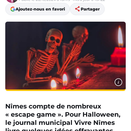
share
Ajoutez-nous en favori
Partager
i
Nîmes compte de nombreux
« escape game ». Pour Halloween,
le journal municipal Vivre Nîmes
livre quelques idées effrayantes.