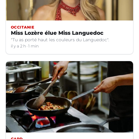
OCCITANIE
Miss Lozère élue Miss Languedoc
"Tu as porté haut les couleurs du Languedoc".
il y a 2 h
1 min
GARD