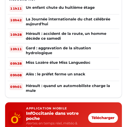
Un enfant chute du huitième étage
11h11
La Journée internationale du chat célébrée
10h42
aujourd'hui
Hérault : accident de la route, un homme
10h28
décède ce samedi
Gard : aggravation de la situation
10h11
hydrologique
Miss Lozère élue Miss Languedoc
09h38
Alès : le préfet ferme un snack
09h08
Hérault : quand un automobiliste charge la
09h01
mule
APPLICATION MOBILE
InfOccitanie dans votre
poche
Télécharger
Alertes en temps réel, météo &