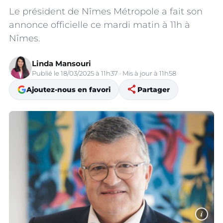
Le président de Nîmes Métropole a fait son
annonce officielle ce mardi matin à 11h à
Nîmes.
Linda Mansouri
Publié le 18/03/2025 à 11h37 · Mis à jour à 11h58
share
Ajoutez-nous en favori
Partager
i