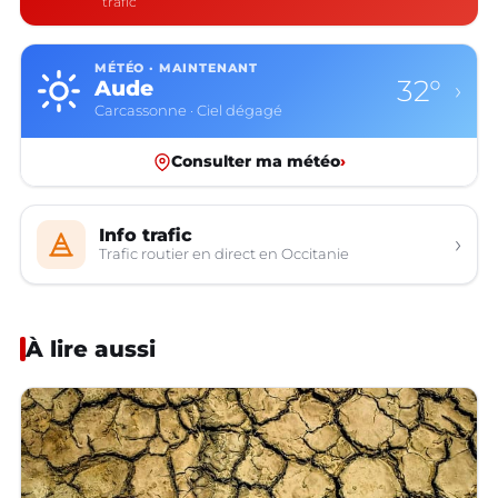
trafic
MÉTÉO · MAINTENANT
32°
Aude
›
Carcassonne · Ciel dégagé
Consulter ma météo
›
Info trafic
›
Trafic routier en direct en Occitanie
À lire aussi