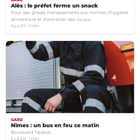
Alès : le préfet ferme un snack
Pour des graves manquements aux normes d’hygiène
alimentaire et d’entretien des locaux.
il y a 2 h
1 min
GARD
Nîmes : un bus en feu ce matin
Boulevard Talabot.
il y a 2 h
1 min