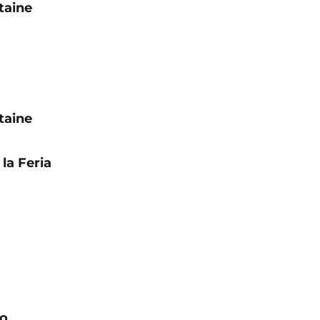
taine
taine
la Feria
go