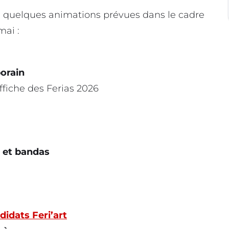
ci quelques animations prévues dans le cadre
mai :
orain
ffiche des Ferias 2026
 et bandas
didats Feri’art