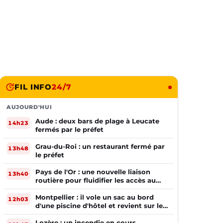
FIL INFO
24/7
AUJOURD'HUI
Aude : deux bars de plage à Leucate
14h23
fermés par le préfet
Grau-du-Roi : un restaurant fermé par
13h48
le préfet
Pays de l'Or : une nouvelle liaison
13h40
routière pour fluidifier les accès au
PIOM
Montpellier : il vole un sac au bord
12h03
d'une piscine d'hôtel et revient sur les
lieux le lendemain
Lozère : un incendie en cours