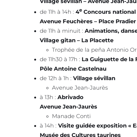
Village sévillan –
Avenue Jean-Jau
e
de 11h à 14h :
4
Concours national 
Avenue Feuchères – Place Pradier
de 11h à minuit :
Animations, dans
Village gitan – La Placette
Trophée de la peña Antonio O
de 11h30 à 17h :
La Guiguette de la 
Pôle Antoine Castelnau
de 12h à 1h :
Village sévillan
Avenue Jean-Jaurès
à 13h :
Abrivado
Avenue Jean-Jaurès
Manade Conti
à 14h :
Visite guidée exposition « E
Musée des Cultures taurines