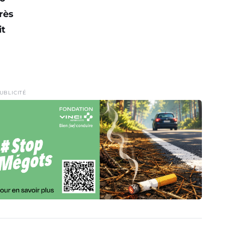
rès
it
UBLICITÉ