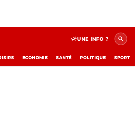
search
campaign
UNE INFO ?
OISIRS
ECONOMIE
SANTÉ
POLITIQUE
SPORT