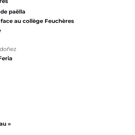
rès
de paëlla
 face au collège Feuchères
e
rdoñez
Feria
au »