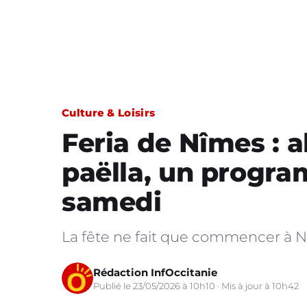
Culture & Loisirs
Feria de Nîmes : a
paëlla, un progr
samedi
La fête ne fait que commencer à N
Rédaction InfOccitanie
Publié le 23/05/2026 à 10h10 · Mis à jour à 10h42