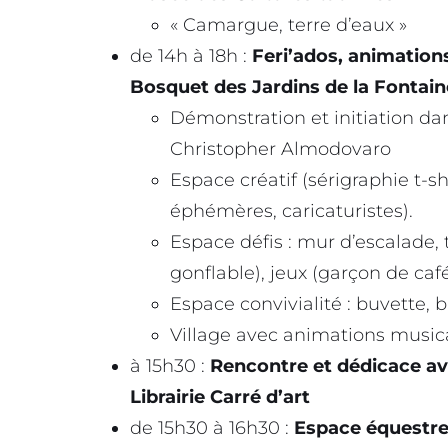
« Camargue, terre d’eaux »
de 14h à 18h :
Feri’ados, animation
Bosquet des Jardins de la Fontain
Démonstration et initiation d
Christopher Almodovaro
Espace créatif (sérigraphie t-s
éphémères, caricaturistes).
Espace défis : mur d’escalade
gonflable), jeux (garçon de café
Espace convivialité : buvette, 
Village avec animations music
à 15h30 :
Rencontre et dédicace ave
Librairie Carré d’art
de 15h30 à 16h30 :
Espace équestr