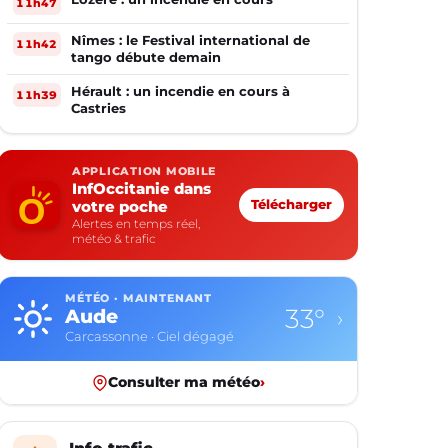
11h47
Nîmes : le Festival international de
11h42
tango débute demain
Hérault : un incendie en cours à
11h39
Castries
APPLICATION MOBILE
InfOccitanie dans
votre poche
Télécharger
Alertes en temps réel,
météo & trafic
MÉTÉO · MAINTENANT
33°
Aude
›
Carcassonne · Ciel dégagé
Consulter ma météo
›