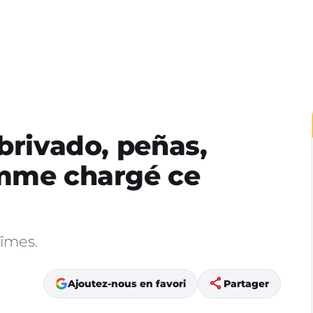
brivado, peñas,
amme chargé ce
îmes.
share
Ajoutez-nous en favori
Partager