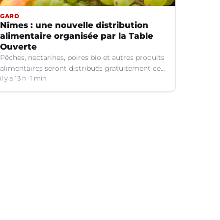
GARD
Nîmes : une nouvelle distribution
alimentaire organisée par la Table
Ouverte
Pêches, nectarines, poires bio et autres produits
alimentaires seront distribués gratuitement ce
vendredi 7 août par les bénévoles de la Table
il y a 13 h
1 min
Ouverte à Nîmes (Gard).