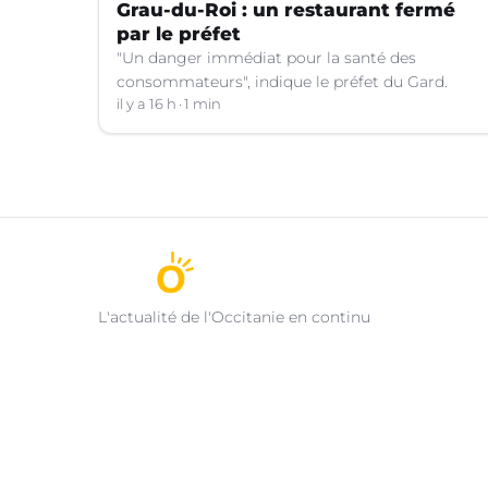
Grau-du-Roi : un restaurant fermé
par le préfet
"Un danger immédiat pour la santé des
consommateurs", indique le préfet du Gard.
il y a 16 h
1 min
L'actualité de l'Occitanie en continu