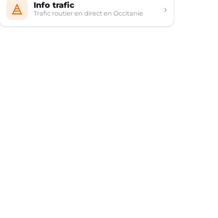
Info trafic
›
Trafic routier en direct en Occitanie