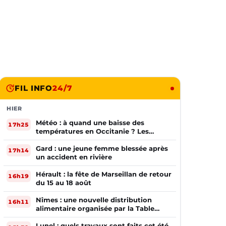
FIL INFO
24/7
HIER
Météo : à quand une baisse des
17h25
températures en Occitanie ? Les
prévisions
Gard : une jeune femme blessée après
17h14
un accident en rivière
Hérault : la fête de Marseillan de retour
16h19
du 15 au 18 août
Nîmes : une nouvelle distribution
16h11
alimentaire organisée par la Table
Ouverte
Lunel : quels travaux sont faits cet été