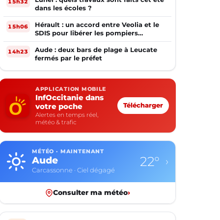
15h32
dans les écoles ?
Hérault : un accord entre Veolia et le
15h06
SDIS pour libérer les pompiers
volontaires
Aude : deux bars de plage à Leucate
14h23
fermés par le préfet
APPLICATION MOBILE
InfOccitanie dans
votre poche
Télécharger
Alertes en temps réel,
météo & trafic
MÉTÉO · MAINTENANT
22°
Aude
›
Carcassonne · Ciel dégagé
Consulter ma météo
›