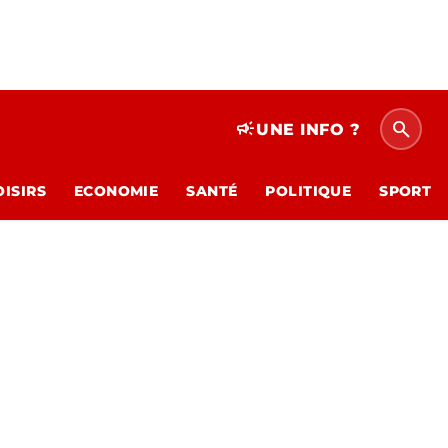
search
campaign
UNE INFO ?
OISIRS
ECONOMIE
SANTÉ
POLITIQUE
SPORT