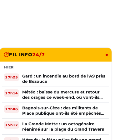
FIL INFO
24/7
HIER
Gard : un incendie au bord de l'A9 près
17h25
de Bezouce
Météo : baisse du mercure et retour
17h14
des orages ce week-end, où vont-ils
frapper ?
Bagnols-sur-Cèze : des militants de
17h06
Place publique ont-ils été empêchés
de tracter par la mairie ?
La Grande Motte : un octogénaire
15h12
réanimé sur la plage du Grand Travers
Hérault : la fête votive fait son grand