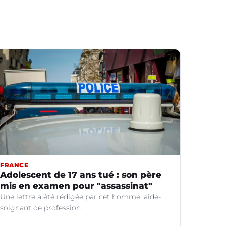
FRANCE
Adolescent de 17 ans tué : son père
mis en examen pour "assassinat"
Une lettre a été rédigée par cet homme, aide-
soignant de profession.