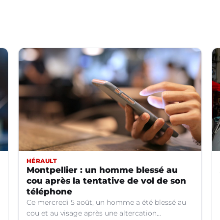
HÉRAULT
Montpellier : un homme blessé au
cou après la tentative de vol de son
téléphone
Ce mercredi 5 août, un homme a été blessé au
cou et au visage après une altercation