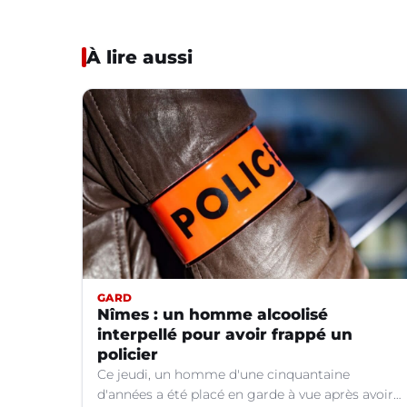
À lire aussi
GARD
Nîmes : un homme alcoolisé
interpellé pour avoir frappé un
policier
Ce jeudi, un homme d'une cinquantaine
d'années a été placé en garde à vue après avoir