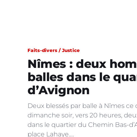
Faits-divers / Justice
Nîmes : deux hom
balles dans le qu
d’Avignon
Deux blessés par balle à Nîmes ce
dimanche soir, vers 20 heures, de
dans le quartier du Chemin Bas-d’A
place Lahaye.…