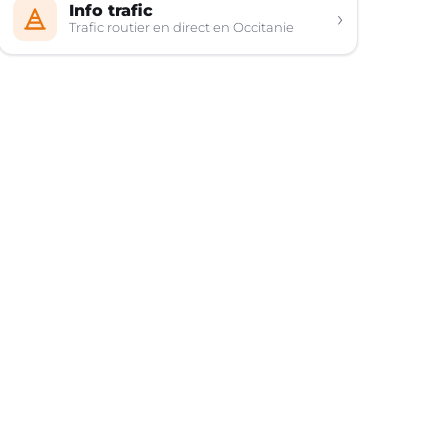
Info trafic
›
Trafic routier en direct en Occitanie