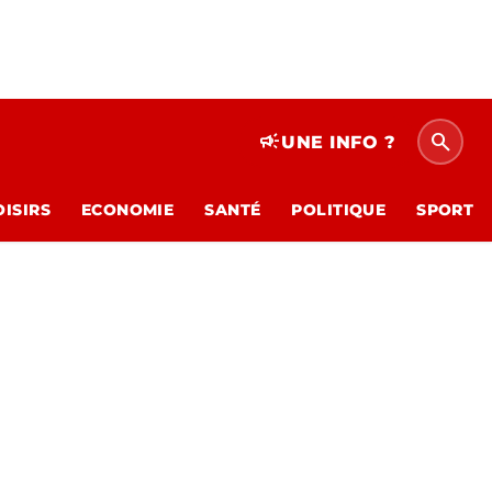
search
campaign
UNE INFO ?
OISIRS
ECONOMIE
SANTÉ
POLITIQUE
SPORT