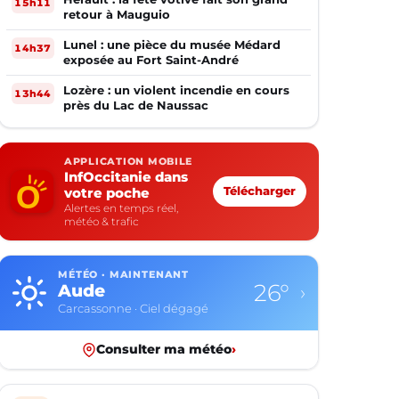
15h11
retour à Mauguio
Lunel : une pièce du musée Médard
14h37
exposée au Fort Saint-André
Lozère : un violent incendie en cours
13h44
près du Lac de Naussac
APPLICATION MOBILE
InfOccitanie dans
votre poche
Télécharger
Alertes en temps réel,
météo & trafic
MÉTÉO · MAINTENANT
26°
Aude
›
Carcassonne · Ciel dégagé
Consulter ma météo
›