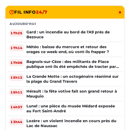
FIL INFO
24/7
AUJOURD'HUI
Gard : un incendie au bord de l'A9 près de
17h25
Bezouce
Météo : baisse du mercure et retour des
17h14
orages ce week-end, où vont-ils frapper ?
Bagnols-sur-Cèze : des militants de Place
17h06
publique ont-ils été empêchés de tracter par
la mairie ?
La Grande Motte : un octogénaire réanimé sur
15h12
la plage du Grand Travers
Hérault : la fête votive fait son grand retour à
15h11
Mauguio
Lunel : une pièce du musée Médard exposée
14h37
au Fort Saint-André
Lozère : un violent incendie en cours près du
13h44
Lac de Naussac