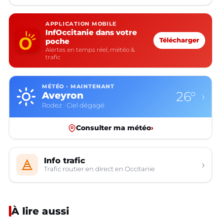
APPLICATION MOBILE
InfOccitanie dans votre
poche
Télécharger
Alertes en temps réel, météo &
trafic
MÉTÉO · MAINTENANT
26°
Aveyron
›
Rodez · Ciel dégagé
Consulter ma météo
›
Info trafic
›
Trafic routier en direct en Occitanie
À lire aussi