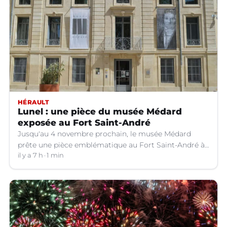
HÉRAULT
Lunel : une pièce du musée Médard
exposée au Fort Saint-André
Jusqu'au 4 novembre prochain, le musée Médard
prête une pièce emblématique au Fort Saint-André à
Villeneuve-lez-Avignon (Gard).
il y a 7 h
1 min