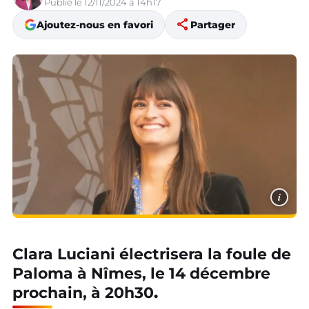
Publié le 12/11/2024 à 14h17
share
Ajoutez-nous en favori
Partager
i
Clara Luciani électrisera la foule de
Paloma à Nîmes, le 14 décembre
prochain, à 20h30
.