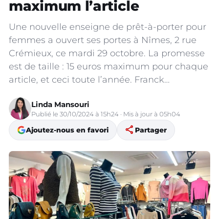
maximum l’article
Une nouvelle enseigne de prêt-à-porter pour
femmes a ouvert ses portes à Nîmes, 2 rue
Crémieux, ce mardi 29 octobre. La promesse
est de taille : 15 euros maximum pour chaque
article, et ceci toute l’année. Franck…
Linda Mansouri
Publié le 30/10/2024 à 15h24 · Mis à jour à 05h04
share
Ajoutez-nous en favori
Partager