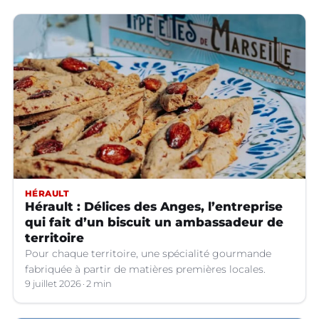
HÉRAULT
Hérault : Délices des Anges, l’entreprise
qui fait d’un biscuit un ambassadeur de
territoire
Pour chaque territoire, une spécialité gourmande
fabriquée à partir de matières premières locales.
9 juillet 2026
2 min