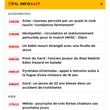
FIL INFO
24/7
AUJOURD'HUI
Arles : taureau percuté par un quad, le club
10h28
taurin "condamne fermement"
Montpellier : circulation et stationnement
10h08
perturbés pour le match MHSC - Dijon
Un bébé meurt étranglé avec une ficelle de
09h40
store
Pont du Gard : l'ancien joueur du Real Madrid
08h36
Eden Hazard en balade
Pyrénées-Orientales : appel à témoins suite à
08h19
la fugue d'une mineure de 16 ans
Gard : un jeune de 22 ans blessé dans un
08h07
accident de trottinette
HIER
Météo : poursuite de très fortes chaleurs ces
17h12
prochains jours