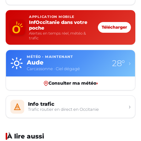
APPLICATION MOBILE
InfOccitanie dans votre
poche
Télécharger
Alertes en temps réel, météo &
trafic
MÉTÉO · MAINTENANT
28°
Aude
›
Carcassonne · Ciel dégagé
Consulter ma météo
›
Info trafic
›
Trafic routier en direct en Occitanie
À lire aussi