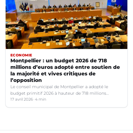
ECONOMIE
Montpellier : un budget 2026 de 718
millions d’euros adopté entre soutien de
la majorité et vives critiques de
l’opposition
Le conseil municipal de Montpellier a adopté le
budget primitif 2026 à hauteur de 718 millions
d’euros, qui a suscité de vifs débats.
17 avril 2026
4 min