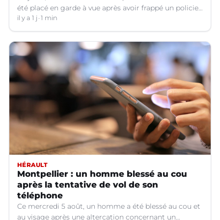
été placé en garde à vue après avoir frappé un policier
hors service à Nîmes (Gard).
il y a 1 j
1 min
HÉRAULT
Montpellier : un homme blessé au cou
après la tentative de vol de son
téléphone
Ce mercredi 5 août, un homme a été blessé au cou et
au visage après une altercation concernant un