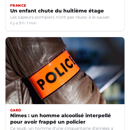
FRANCE
Un enfant chute du huitième étage
Les sapeurs-pompiers n'ont pas réussi à le sauver.
il y a 9 h
1 min
GARD
Nîmes : un homme alcoolisé interpellé
pour avoir frappé un policier
Ce jeudi, un homme d'une cinquantaine d'années a