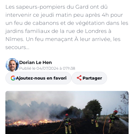
Les sapeurs-pompiers du Gard ont dû
intervenir ce jeudi matin peu après 4h pour
un feu de cabanons et de végétation dans les
jardins familiaux de la rue de Londres à
Nîmes. Un feu menaçant À leur arrivée, les
secours…
Dorian Le Hen
Publié le 04/07/2024 à 07h38
share
Ajoutez-nous en favori
Partager