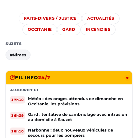
FAITS-DIVERS / JUSTICE
ACTUALITÉS
OCCITANIE
GARD
INCENDIES
SUJETS
#Nîmes
FIL INFO
24/7
AUJOURD'HUI
Météo : des orages attendus ce dimanche en
17h10
Occitanie, les prévisions
Gard : tentative de cambriolage avec intrusion
16h39
au domicile à Sauzet
Narbonne : deux nouveaux véhicules de
16h10
secours pour les pompiers