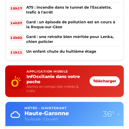
A75 : incendie dans le tunnel de l'Escalette,
15h17
trafic à l'arrêt
Gard : un épisode de pollution est en cours à
14h37
la Roque-sur-Cèze
Gard : une retraite bien méritée pour Lenka,
12h02
chien policier
Un enfant chute du huitième étage
11h11
APPLICATION MOBILE
InfOccitanie dans votre
poche
Télécharger
Alertes en temps réel, météo &
trafic
MÉTÉO · MAINTENANT
36°
Haute-Garonne
›
Toulouse · Couvert