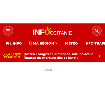
menu
search
expand_more
location_on
FIL INFO
MA RÉGION
MÉTÉO
INFO TRAF
Météo : orages ce dimanche soir, nouvelle
ALERTE
thunderstorm
chevron_right
MÉTÉO
hausse du mercure dès ce lundi !
PUBLICITÉ