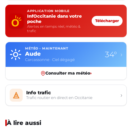
APPLICATION MOBILE
InfOccitanie dans votre
poche
Télécharger
Alertes en temps réel, météo &
trafic
MÉTÉO · MAINTENANT
34°
Aude
›
Carcassonne · Ciel dégagé
Consulter ma météo
›
Info trafic
›
Trafic routier en direct en Occitanie
À lire aussi