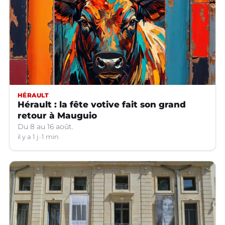
HÉRAULT
Hérault : la fête votive fait son grand
retour à Mauguio
Du 8 au 16 août.
il y a 1 j
1 min