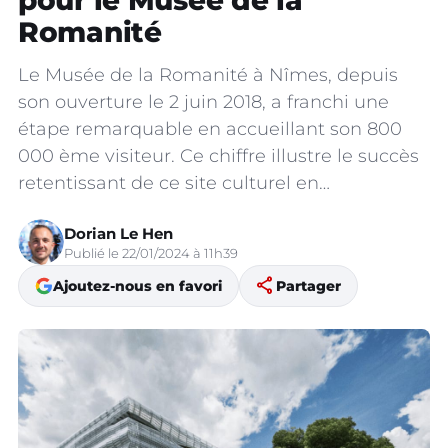
pour le Musée de la
Romanité
Le Musée de la Romanité à Nîmes, depuis
son ouverture le 2 juin 2018, a franchi une
étape remarquable en accueillant son 800
000 ème visiteur. Ce chiffre illustre le succès
retentissant de ce site culturel en…
Dorian Le Hen
Publié le 22/01/2024 à 11h39
share
Ajoutez-nous en favori
Partager