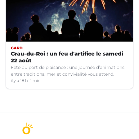
GARD
Grau-du-Roi : un feu d'artifice le samedi
22 août
Fête du port de plaisance : une journée d’animations
entre traditions, mer et convivialité vous attend.
il y a 18 h
1 min