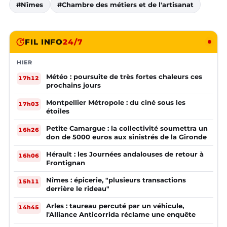
#Nîmes
#Chambre des métiers et de l'artisanat
FIL INFO
24/7
HIER
Météo : poursuite de très fortes chaleurs ces
17h12
prochains jours
Montpellier Métropole : du ciné sous les
17h03
étoiles
Petite Camargue : la collectivité soumettra un
16h26
don de 5000 euros aux sinistrés de la Gironde
Hérault : les Journées andalouses de retour à
16h06
Frontignan
Nîmes : épicerie, "plusieurs transactions
15h11
derrière le rideau"
Arles : taureau percuté par un véhicule,
14h45
l'Alliance Anticorrida réclame une enquête