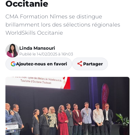
Occitanie
CMA Formation Nîmes se distingue
brillamment lors des sélections régionales
WorldSkills Occitanie
Linda Mansouri
Publié le 14/02/2025 à 16h03
share
Ajoutez-nous en favori
Partager