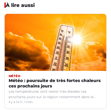
À lire aussi
MÉTÉO
Météo : poursuite de très fortes chaleurs
ces prochains jours
Les températures vont rester très élevées ces
prochains jours sur la région notamment dans le
Languedoc.
il y a 14 h
1 min