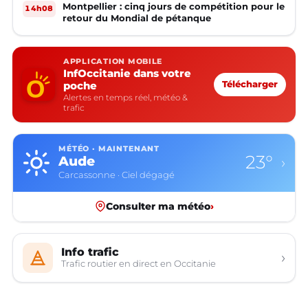
Montpellier : cinq jours de compétition pour le
14h08
retour du Mondial de pétanque
APPLICATION MOBILE
InfOccitanie dans votre
poche
Télécharger
Alertes en temps réel, météo &
trafic
MÉTÉO · MAINTENANT
23°
Aude
›
Carcassonne · Ciel dégagé
Consulter ma météo
›
Info trafic
›
Trafic routier en direct en Occitanie