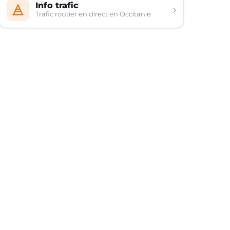
Info trafic
›
Trafic routier en direct en Occitanie