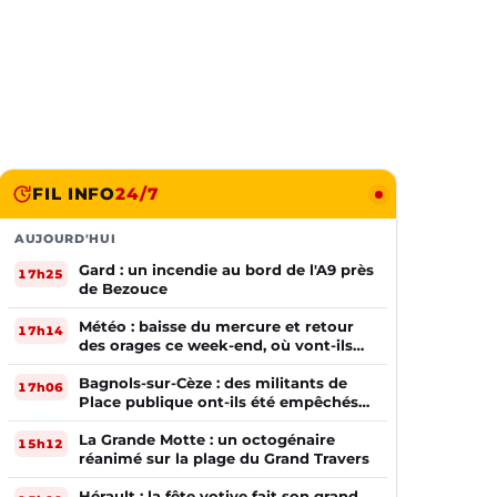
FIL INFO
24/7
AUJOURD'HUI
Gard : un incendie au bord de l'A9 près
17h25
de Bezouce
Météo : baisse du mercure et retour
17h14
des orages ce week-end, où vont-ils
frapper ?
Bagnols-sur-Cèze : des militants de
17h06
Place publique ont-ils été empêchés
de tracter par la mairie ?
La Grande Motte : un octogénaire
15h12
réanimé sur la plage du Grand Travers
Hérault : la fête votive fait son grand