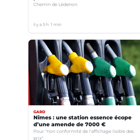
Chemin de Lédenon.
il y a 5 h
1 min
GARD
Nîmes : une station essence écope
d’une amende de 7000 €
Pour "non conformité de l'affichage lisible des
prix".