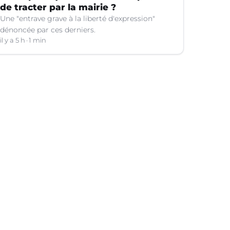
de tracter par la mairie ?
Une "entrave grave à la liberté d'expression"
dénoncée par ces derniers.
il y a 5 h
1 min