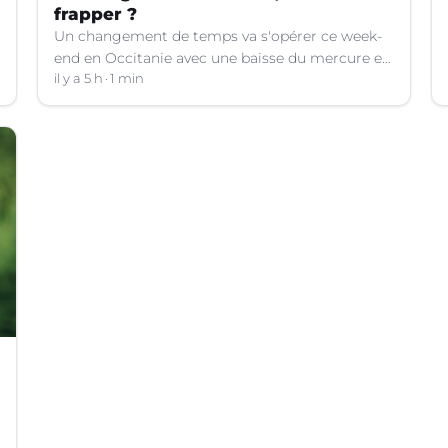
frapper ?
Un changement de temps va s'opérer ce week-
end en Occitanie avec une baisse du mercure et
le retour d'orages dans certains départements.
il y a 5 h
1 min