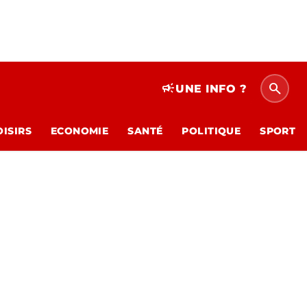
search
campaign
UNE INFO ?
OISIRS
ECONOMIE
SANTÉ
POLITIQUE
SPORT