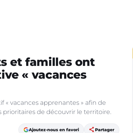
s et familles ont
ative « vacances
tif « vacances apprenantes » afin de
rioritaires de découvrir le territoire.
share
Ajoutez-nous en favori
Partager