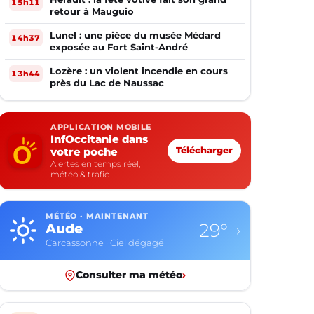
15h11
retour à Mauguio
Lunel : une pièce du musée Médard
14h37
exposée au Fort Saint-André
Lozère : un violent incendie en cours
13h44
près du Lac de Naussac
APPLICATION MOBILE
InfOccitanie dans
votre poche
Télécharger
Alertes en temps réel,
météo & trafic
MÉTÉO · MAINTENANT
29°
Aude
›
Carcassonne · Ciel dégagé
Consulter ma météo
›