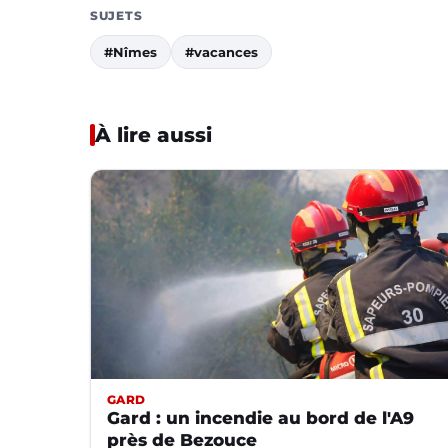
SUJETS
#Nîmes
#vacances
À lire aussi
GARD
Gard : un incendie au bord de l'A9
près de Bezouce