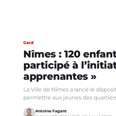
Gard
Nîmes : 120 enfant
participé à l’initi
apprenantes »
La Ville de Nîmes a lancé le disposi
permettre aux jeunes des quartiers p
Antoine Fagant
Publié le 05/11/2025 à 16h39 · Mis à jour à 17h08