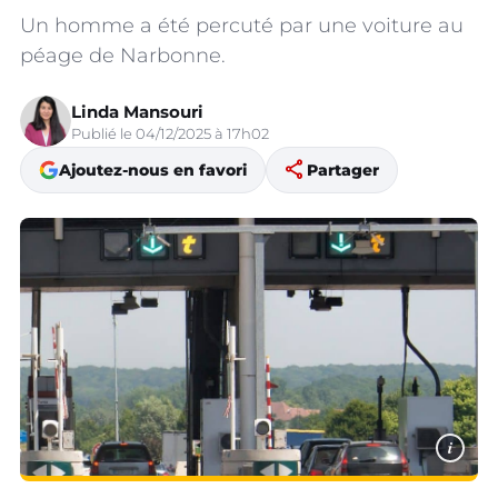
Un homme a été percuté par une voiture au
péage de Narbonne.
Linda Mansouri
Publié le 04/12/2025 à 17h02
share
Ajoutez-nous en favori
Partager
i