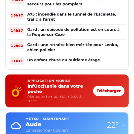
secours pour les pompiers
A75 : incendie dans le tunnel de l'Escalette,
15h17
trafic à l'arrêt
Gard : un épisode de pollution est en cours à
14h37
la Roque-sur-Cèze
Gard : une retraite bien méritée pour Lenka,
12h02
chien policier
Un enfant chute du huitième étage
11h11
APPLICATION MOBILE
InfOccitanie dans votre
poche
Télécharger
Alertes en temps réel, météo &
trafic
MÉTÉO · MAINTENANT
22°
Aude
›
Carcassonne · Couvert