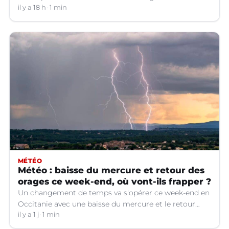
il y a 18 h
1 min
MÉTÉO
Météo : baisse du mercure et retour des
orages ce week-end, où vont-ils frapper ?
Un changement de temps va s'opérer ce week-end en
Occitanie avec une baisse du mercure et le retour
d'orages dans certains départements.
il y a 1 j
1 min