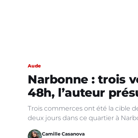
Aude
Narbonne : trois 
48h, l’auteur pré
Trois commerces ont été la cible d
deux jours dans ce quartier à Nar
Camille Casanova