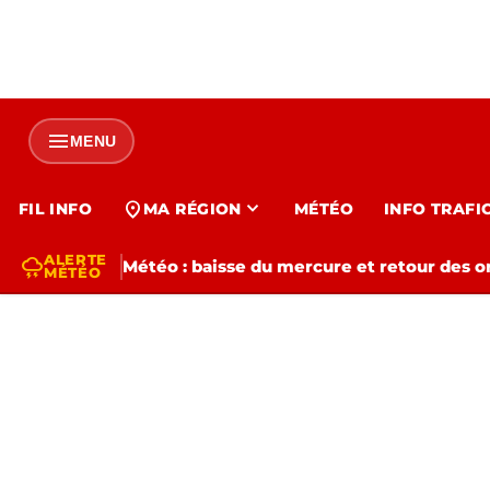
menu
MENU
expand_more
location_on
FIL INFO
MA RÉGION
MÉTÉO
INFO TRAFI
ALERTE
thunderstorm
Météo : baisse du mercure et retour des o
MÉTÉO