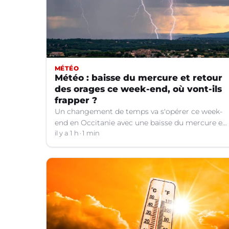
MÉTÉO
Météo : baisse du mercure et retour
des orages ce week-end, où vont-ils
frapper ?
Un changement de temps va s'opérer ce week-
end en Occitanie avec une baisse du mercure et
le retour d'orages dans certains départements.
il y a 1 h
1 min