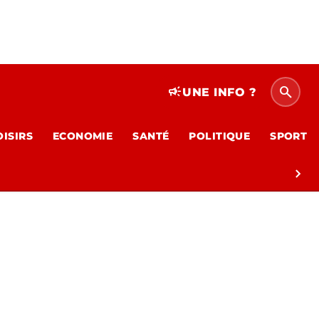
search
campaign
UNE INFO ?
OISIRS
ECONOMIE
SANTÉ
POLITIQUE
SPORT
chevron_right