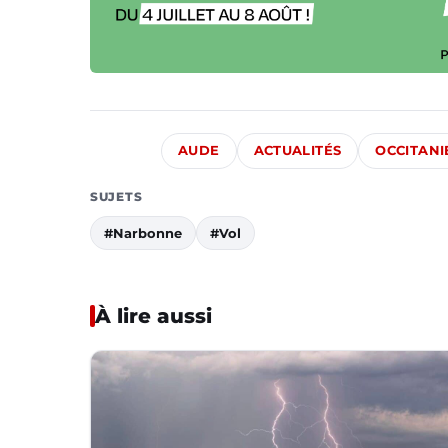
AUDE
ACTUALITÉS
OCCITANI
SUJETS
#Narbonne
#Vol
À lire aussi