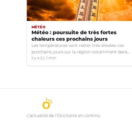
MÉTÉO
Météo : poursuite de très fortes
chaleurs ces prochains jours
Les températures vont rester très élevées ces
prochains jours sur la région notamment dans
le Languedoc.
il y a 2 j
1 min
L'actualité de l'Occitanie en continu