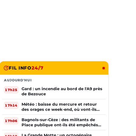
FIL INFO
24/7
AUJOURD'HUI
Gard : un incendie au bord de l'A9 près
17h25
de Bezouce
Météo : baisse du mercure et retour
17h14
des orages ce week-end, où vont-ils
frapper ?
Bagnols-sur-Cèze : des militants de
17h06
Place publique ont-ils été empêchés
de tracter par la mairie ?
La Grande Motte : un octogénaire