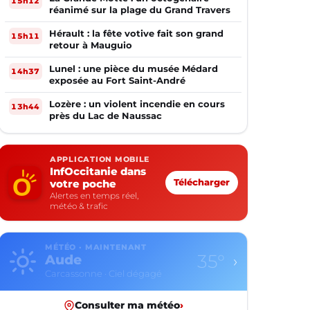
15h12
réanimé sur la plage du Grand Travers
Hérault : la fête votive fait son grand
15h11
retour à Mauguio
Lunel : une pièce du musée Médard
14h37
exposée au Fort Saint-André
Lozère : un violent incendie en cours
13h44
près du Lac de Naussac
APPLICATION MOBILE
InfOccitanie dans
votre poche
Télécharger
Alertes en temps réel,
météo & trafic
MÉTÉO · MAINTENANT
35°
Aude
›
Carcassonne · Ciel dégagé
Consulter ma météo
›