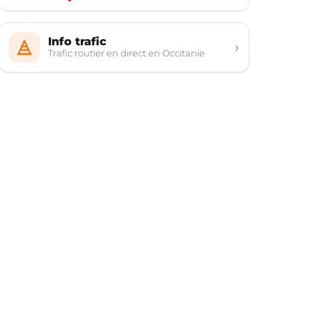
Info trafic
›
Trafic routier en direct en Occitanie