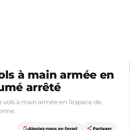
vols à main armée en
sumé arrêté
e vols à main armée en l’espace de
bonne.
share
Ajoutez-nous en favori
Partager