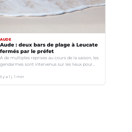
AUDE
Aude : deux bars de plage à Leucate
fermés par le préfet
A de multiples reprises au cours de la saison, les
gendarmes sont intervenus sur les lieux pour
des faits de violences, de consommation
d'alcool, de rixes, de tapage, de stationnement...
il y a 1 j
1 min