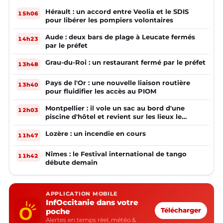
Hérault : un accord entre Veolia et le SDIS
15h06
pour libérer les pompiers volontaires
Aude : deux bars de plage à Leucate fermés
14h23
par le préfet
Grau-du-Roi : un restaurant fermé par le préfet
13h48
Pays de l'Or : une nouvelle liaison routière
13h40
pour fluidifier les accès au PIOM
Montpellier : il vole un sac au bord d'une
12h03
piscine d'hôtel et revient sur les lieux le
lendemain
Lozère : un incendie en cours
11h47
Nîmes : le Festival international de tango
11h42
débute demain
APPLICATION MOBILE
InfOccitanie dans votre
poche
Télécharger
Alertes en temps réel, météo &