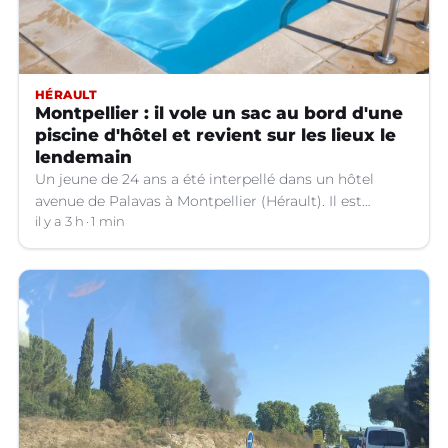
HÉRAULT
Montpellier : il vole un sac au bord d'une
piscine d'hôtel et revient sur les lieux le
lendemain
Un jeune de 24 ans a été interpellé dans un hôtel
avenue de Palavas à Montpellier (Hérault). Il est
suspecté d'avoir volé le sac d'une cliente.
il y a 3 h
1 min