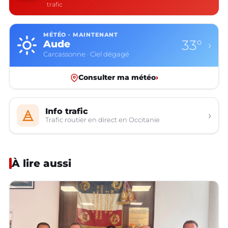
trafic
MÉTÉO · MAINTENANT
33°
Aude
›
Carcassonne · Ciel dégagé
Consulter ma météo
›
Info trafic
›
Trafic routier en direct en Occitanie
À lire aussi