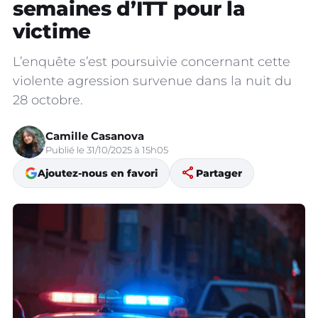
semaines d’ITT pour la
victime
L’enquête s’est poursuivie concernant cette
violente agression survenue dans la nuit du
28 octobre.
Camille Casanova
Publié le 31/10/2025 à 15h05
share
Ajoutez-nous en favori
Partager