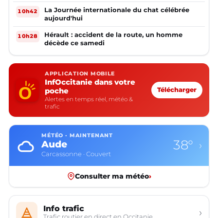
La Journée internationale du chat célébrée
10h42
aujourd'hui
Hérault : accident de la route, un homme
10h28
décède ce samedi
APPLICATION MOBILE
InfOccitanie dans votre
poche
Télécharger
Alertes en temps réel, météo &
trafic
MÉTÉO · MAINTENANT
38°
Aude
›
Carcassonne · Couvert
Consulter ma météo
›
Info trafic
›
Trafic routier en direct en Occitanie