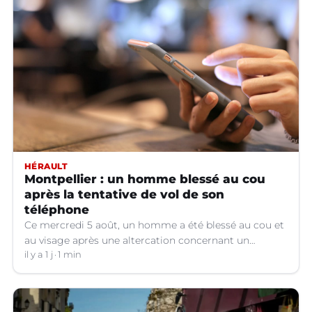
HÉRAULT
Montpellier : un homme blessé au cou
après la tentative de vol de son
téléphone
Ce mercredi 5 août, un homme a été blessé au cou et
au visage après une altercation concernant un
téléphone portable à Montpellier (Hérault).
il y a 1 j
1 min