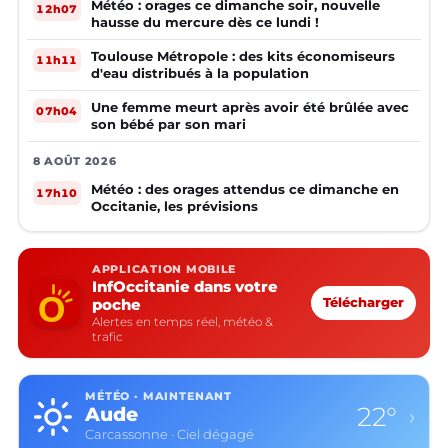
Météo : orages ce dimanche soir, nouvelle
12h07
hausse du mercure dès ce lundi !
Toulouse Métropole : des kits économiseurs
11h11
d'eau distribués à la population
Une femme meurt après avoir été brûlée avec
07h04
son bébé par son mari
8 AOÛT 2026
Météo : des orages attendus ce dimanche en
17h10
Occitanie, les prévisions
APPLICATION MOBILE
InfOccitanie dans votre
poche
Télécharger
Alertes en temps réel, météo &
trafic
MÉTÉO · MAINTENANT
22°
Aude
›
Carcassonne · Ciel dégagé