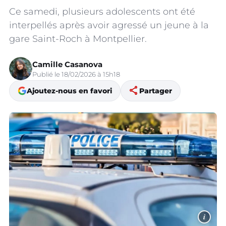
Ce samedi, plusieurs adolescents ont été
interpellés après avoir agressé un jeune à la
gare Saint-Roch à Montpellier.
Camille Casanova
Publié le 18/02/2026 à 15h18
share
Ajoutez-nous en favori
Partager
i