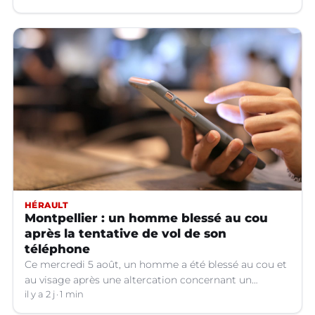
HÉRAULT
Montpellier : un homme blessé au cou
après la tentative de vol de son
téléphone
Ce mercredi 5 août, un homme a été blessé au cou et
au visage après une altercation concernant un
téléphone portable à Montpellier (Hérault).
il y a 2 j
1 min