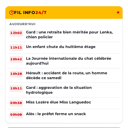
FIL INFO
24/7
AUJOURD'HUI
Gard : une retraite bien méritée pour Lenka,
12h02
chien policier
Un enfant chute du huitième étage
11h11
La Journée internationale du chat célébrée
10h42
aujourd'hui
Hérault : accident de la route, un homme
10h28
décède ce samedi
Gard : aggravation de la situation
10h11
hydrologique
Miss Lozère élue Miss Languedoc
09h38
Alès : le préfet ferme un snack
09h08