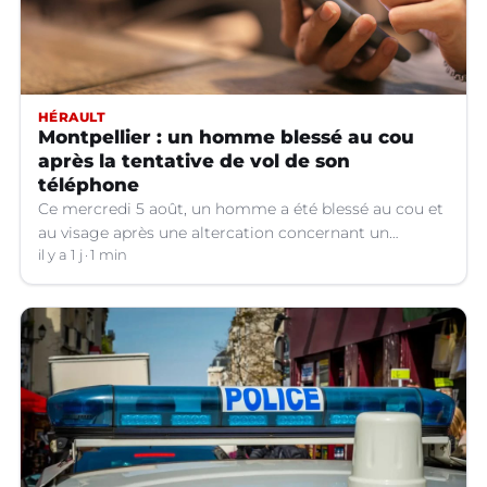
HÉRAULT
Montpellier : un homme blessé au cou
après la tentative de vol de son
téléphone
Ce mercredi 5 août, un homme a été blessé au cou et
au visage après une altercation concernant un
téléphone portable à Montpellier (Hérault).
il y a 1 j
1 min