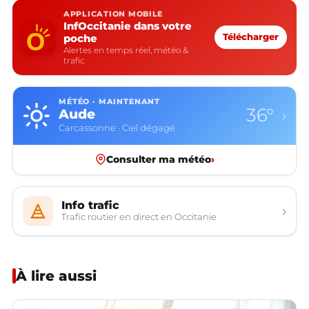
APPLICATION MOBILE
InfOccitanie dans votre
poche
Télécharger
Alertes en temps réel, météo &
trafic
MÉTÉO · MAINTENANT
36°
Aude
›
Carcassonne · Ciel dégagé
Consulter ma météo
›
Info trafic
›
Trafic routier en direct en Occitanie
À lire aussi