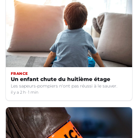
FRANCE
Un enfant chute du huitième étage
Les sapeurs-pompiers n'ont pas réussi à le sauver.
il y a 2 h
1 min