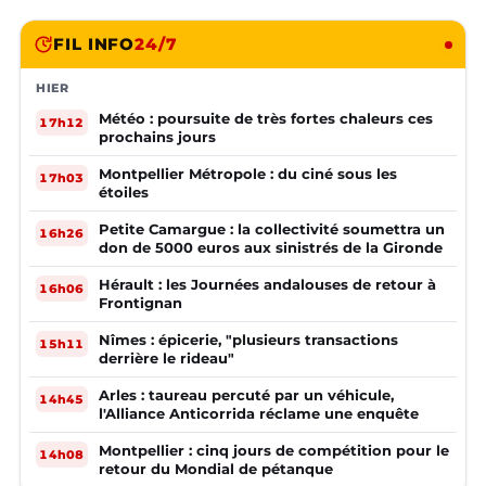
FIL INFO
24/7
HIER
Météo : poursuite de très fortes chaleurs ces
17h12
prochains jours
Montpellier Métropole : du ciné sous les
17h03
étoiles
Petite Camargue : la collectivité soumettra un
16h26
don de 5000 euros aux sinistrés de la Gironde
Hérault : les Journées andalouses de retour à
16h06
Frontignan
Nîmes : épicerie, "plusieurs transactions
15h11
derrière le rideau"
Arles : taureau percuté par un véhicule,
14h45
l'Alliance Anticorrida réclame une enquête
Montpellier : cinq jours de compétition pour le
14h08
retour du Mondial de pétanque