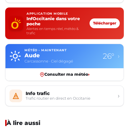
APPLICATION MOBILE
InfOccitanie dans votre
poche
Télécharger
Alertes en temps réel, météo &
trafic
MÉTÉO · MAINTENANT
26°
Aude
›
Carcassonne · Ciel dégagé
Consulter ma météo
›
Info trafic
›
Trafic routier en direct en Occitanie
À lire aussi