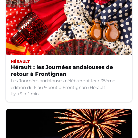
HÉRAULT
Hérault : les Journées andalouses de
retour à Frontignan
Les Journées andalouses célèbreront leur 35ème
édition du 6 au 9 août à Frontignan (Hérault).
il y a 9 h
1 min