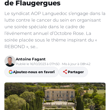
de Flaugergues
Le syndicat AOP Languedoc s’engage dans la
lutte contre le cancer du sein en organisant
une soirée spéciale dans le cadre de
l’événement annuel d’Octobre Rose. La
soirée placée sous le thème inspirant du «
REBOND », se…
Antoine Fagant
Publié le 16/10/2023 à 07h50 · Mis à jour à 08h42
share
Ajoutez-nous en favori
Partager