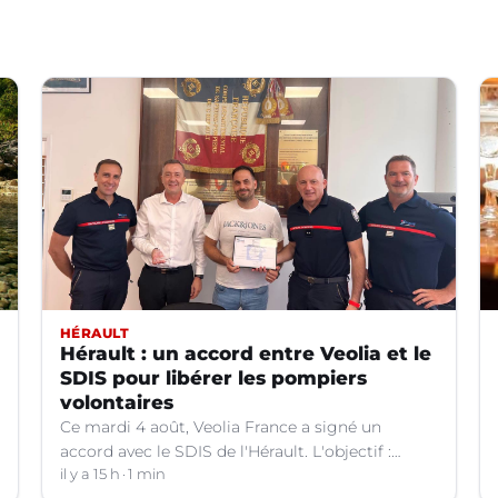
HÉRAULT
Hérault : un accord entre Veolia et le
SDIS pour libérer les pompiers
volontaires
Ce mardi 4 août, Veolia France a signé un
accord avec le SDIS de l'Hérault. L'objectif :
faciliter la disponibilité des salariés de
il y a 15 h
1 min