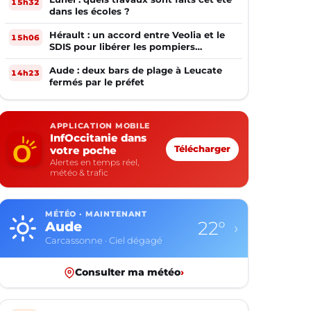
15h32
dans les écoles ?
Hérault : un accord entre Veolia et le
15h06
SDIS pour libérer les pompiers
volontaires
Aude : deux bars de plage à Leucate
14h23
fermés par le préfet
APPLICATION MOBILE
InfOccitanie dans
votre poche
Télécharger
Alertes en temps réel,
météo & trafic
MÉTÉO · MAINTENANT
22°
Aude
›
Carcassonne · Ciel dégagé
Consulter ma météo
›