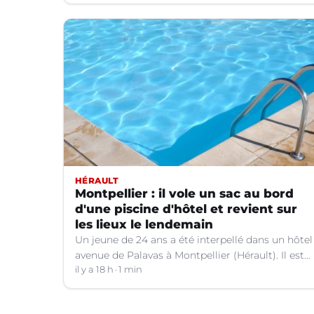
HÉRAULT
Montpellier : il vole un sac au bord
d'une piscine d'hôtel et revient sur
les lieux le lendemain
Un jeune de 24 ans a été interpellé dans un hôtel
avenue de Palavas à Montpellier (Hérault). Il est
suspecté d'avoir volé le sac d'une cliente.
il y a 18 h
1 min