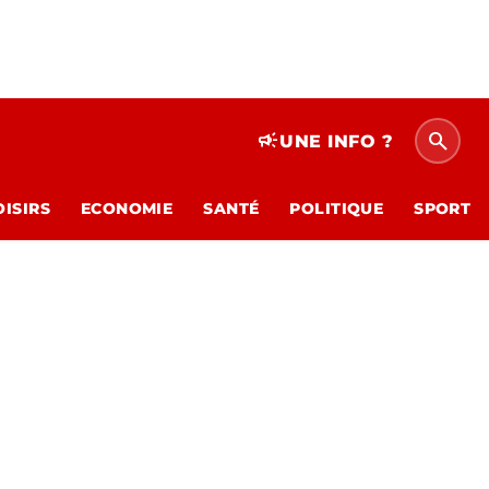
search
campaign
UNE INFO ?
OISIRS
ECONOMIE
SANTÉ
POLITIQUE
SPORT