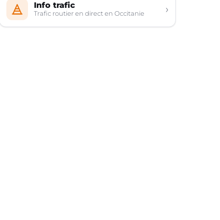
Info trafic
›
Trafic routier en direct en Occitanie