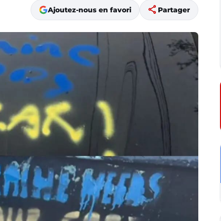
share
Ajoutez-nous en favori
Partager