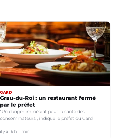
GARD
Grau-du-Roi : un restaurant fermé
par le préfet
"Un danger immédiat pour la santé des
consommateurs", indique le préfet du Gard.
il y a 16 h
1 min