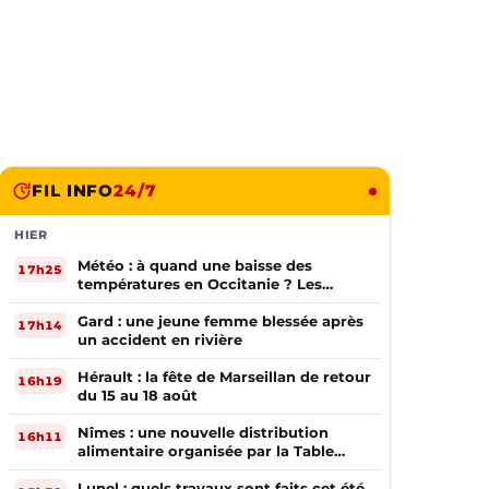
FIL INFO
24/7
HIER
Météo : à quand une baisse des
17h25
températures en Occitanie ? Les
prévisions
Gard : une jeune femme blessée après
17h14
un accident en rivière
Hérault : la fête de Marseillan de retour
16h19
du 15 au 18 août
Nîmes : une nouvelle distribution
16h11
alimentaire organisée par la Table
Ouverte
Lunel : quels travaux sont faits cet été