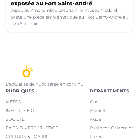
exposée au Fort Saint-André
Jusqu'au 4 novembre prochain, le musée Médard
prête une pièce emblématique au Fort Saint-André à
Villeneuve-lez-Avignon (Gard).
il y a 5 h
1 min
L'actualité de l'Occitanie en continu
RUBRIQUES
DÉPARTEMENTS
MÉTÉO
Gard
INFO TRAFIC
Hérault
SOCIÉTÉ
Aude
FAITS-DIVERS / JUSTICE
Pyrénées-Orientales
CULTURE & LOISIRS
Lozère