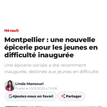
Hérault
Montpellier : une nouvelle
épicerie pour les jeunes en
difficulté inaugurée
Une épicerie sociale a été récemment
inaugurée, destinée aux jeunes en difficulté.
Linda Mansouri
Publié le 10/10/2025 à 11h08
share
Ajoutez-nous en favori
Partager