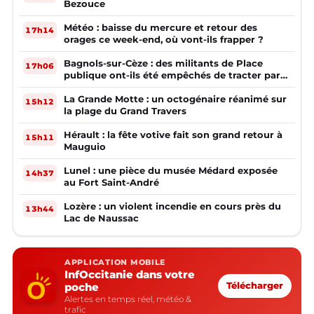
Bezouce
Météo : baisse du mercure et retour des
17h14
orages ce week-end, où vont-ils frapper ?
Bagnols-sur-Cèze : des militants de Place
17h06
publique ont-ils été empêchés de tracter par
la mairie ?
La Grande Motte : un octogénaire réanimé sur
15h12
la plage du Grand Travers
Hérault : la fête votive fait son grand retour à
15h11
Mauguio
Lunel : une pièce du musée Médard exposée
14h37
au Fort Saint-André
Lozère : un violent incendie en cours près du
13h44
Lac de Naussac
APPLICATION MOBILE
InfOccitanie dans votre
poche
Télécharger
Alertes en temps réel, météo &
trafic