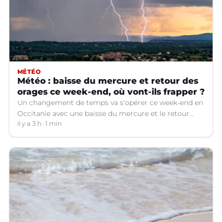
MÉTÉO
Météo : baisse du mercure et retour des
orages ce week-end, où vont-ils frapper ?
Un changement de temps va s'opérer ce week-end en
Occitanie avec une baisse du mercure et le retour
d'orages dans certains départements.
il y a 3 h
1 min