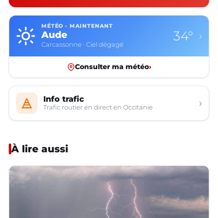
MÉTÉO · MAINTENANT
34°
Aude
›
Carcassonne · Ciel dégagé
Consulter ma météo
›
Info trafic
›
Trafic routier en direct en Occitanie
À lire aussi