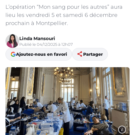
L’opération “Mon sang pour les autres” aura
lieu les vendredi 5 et samedi 6 décembre
prochain à Montpellier.
Linda Mansouri
Publié le 04/12/2025 à 12h07
share
Ajoutez-nous en favori
Partager
i