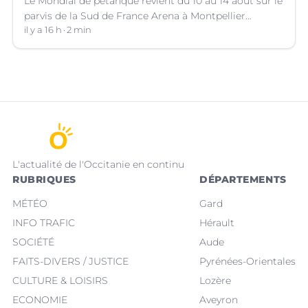
Le Mondial de pétanque revient du 10 au 14 août sur le
parvis de la Sud de France Arena à Montpellier
(Hérault).
il y a 16 h
2 min
L'actualité de l'Occitanie en continu
RUBRIQUES
DÉPARTEMENTS
MÉTÉO
Gard
INFO TRAFIC
Hérault
SOCIÉTÉ
Aude
FAITS-DIVERS / JUSTICE
Pyrénées-Orientales
CULTURE & LOISIRS
Lozère
ECONOMIE
Aveyron