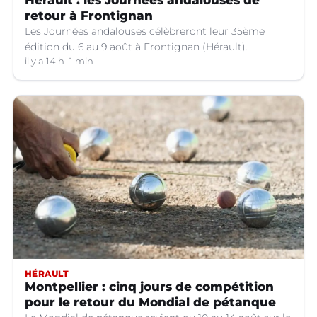
Hérault : les Journées andalouses de
retour à Frontignan
Les Journées andalouses célèbreront leur 35ème
édition du 6 au 9 août à Frontignan (Hérault).
il y a 14 h
1 min
HÉRAULT
Montpellier : cinq jours de compétition
pour le retour du Mondial de pétanque