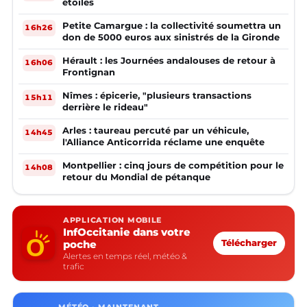
étoiles
Petite Camargue : la collectivité soumettra un
16h26
don de 5000 euros aux sinistrés de la Gironde
Hérault : les Journées andalouses de retour à
16h06
Frontignan
Nîmes : épicerie, "plusieurs transactions
15h11
derrière le rideau"
Arles : taureau percuté par un véhicule,
14h45
l'Alliance Anticorrida réclame une enquête
Montpellier : cinq jours de compétition pour le
14h08
retour du Mondial de pétanque
APPLICATION MOBILE
InfOccitanie dans votre
poche
Télécharger
Alertes en temps réel, météo &
trafic