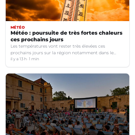
MÉTÉO
Météo : poursuite de très fortes chaleurs
ces prochains jours
Les températures vont rester très élevées ces
prochains jours sur la région notamment dans le
Languedoc.
il y a 13 h
1 min