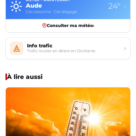
MÉTÉO · MAINTENANT
24°
Aude
›
Carcassonne · Ciel dégagé
Consulter ma météo
›
Info trafic
›
Trafic routier en direct en Occitanie
À lire aussi