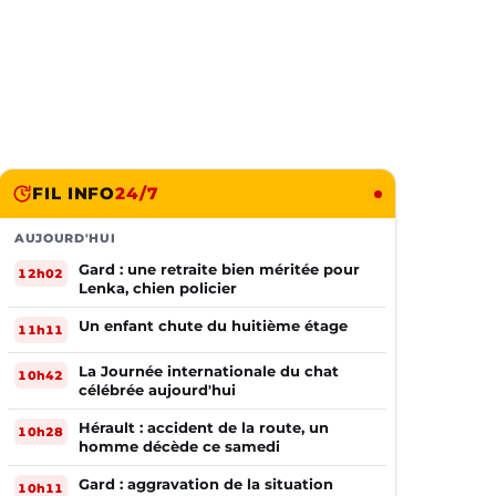
FIL INFO
24/7
AUJOURD'HUI
Gard : une retraite bien méritée pour
12h02
Lenka, chien policier
Un enfant chute du huitième étage
11h11
La Journée internationale du chat
10h42
célébrée aujourd'hui
Hérault : accident de la route, un
10h28
homme décède ce samedi
Gard : aggravation de la situation
10h11