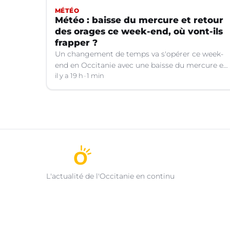
MÉTÉO
Météo : baisse du mercure et retour
des orages ce week-end, où vont-ils
frapper ?
Un changement de temps va s'opérer ce week-
end en Occitanie avec une baisse du mercure et
le retour d'orages dans certains départements.
il y a 19 h
1 min
L'actualité de l'Occitanie en continu