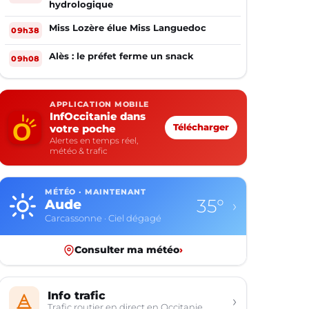
hydrologique
Miss Lozère élue Miss Languedoc
09h38
Alès : le préfet ferme un snack
09h08
APPLICATION MOBILE
InfOccitanie dans
votre poche
Télécharger
Alertes en temps réel,
météo & trafic
MÉTÉO · MAINTENANT
35°
Aude
›
Carcassonne · Ciel dégagé
Consulter ma météo
›
Info trafic
›
Trafic routier en direct en Occitanie