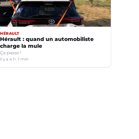
HÉRAULT
Hérault : quand un automobiliste
charge la mule
Ça passe !
il y a 4 h
1 min