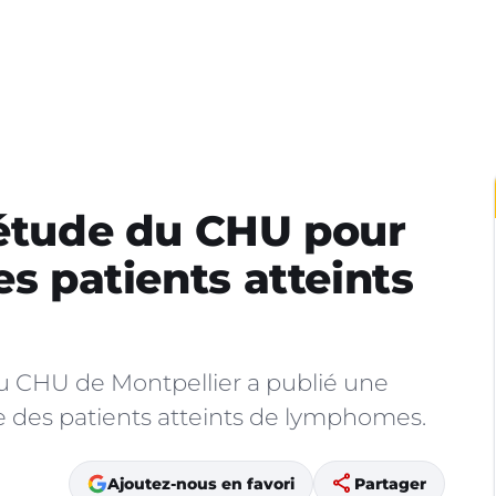
 étude du CHU pour
es patients atteints
u CHU de Montpellier a publié une
ie des patients atteints de lymphomes.
share
Ajoutez-nous en favori
Partager