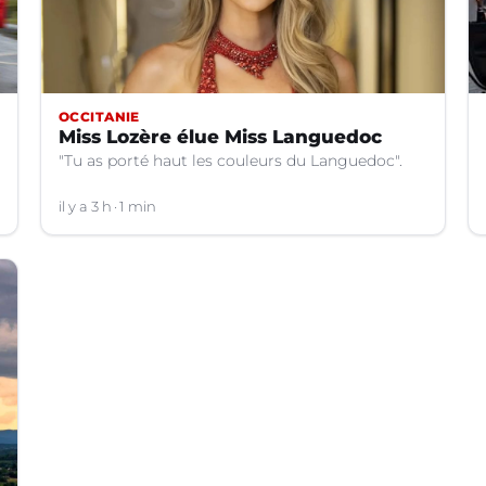
OCCITANIE
Miss Lozère élue Miss Languedoc
"Tu as porté haut les couleurs du Languedoc".
il y a 3 h
1 min