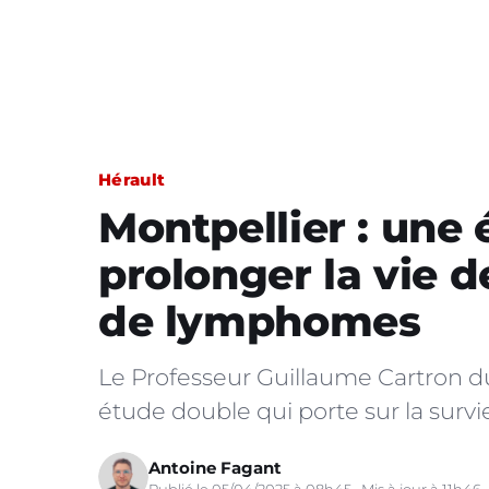
Hérault
Montpellier : une
prolonger la vie d
de lymphomes
Le Professeur Guillaume Cartron d
étude double qui porte sur la surv
Antoine Fagant
Publié le 05/04/2025 à 08h45 · Mis à jour à 11h46