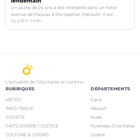
lendemain
Un jeune de 24 ans a été interpellé dans un hôtel
avenue de Palavas à Montpellier (Hérault). Il est
suspecté d'avoir volé le sac d'une cliente.
il y a 16 h
1 min
L'actualité de l'Occitanie en continu
RUBRIQUES
DÉPARTEMENTS
MÉTÉO
Gard
INFO TRAFIC
Hérault
SOCIÉTÉ
Aude
FAITS-DIVERS / JUSTICE
Pyrénées-Orientales
CULTURE & LOISIRS
Lozère