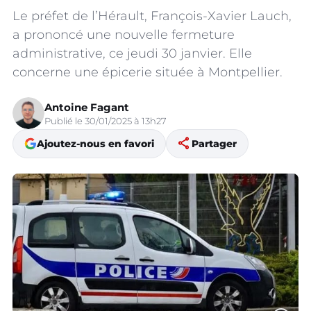
Le préfet de l’Hérault, François-Xavier Lauch,
a prononcé une nouvelle fermeture
administrative, ce jeudi 30 janvier. Elle
concerne une épicerie située à Montpellier.
Antoine Fagant
Publié le 30/01/2025 à 13h27
share
Ajoutez-nous en favori
Partager