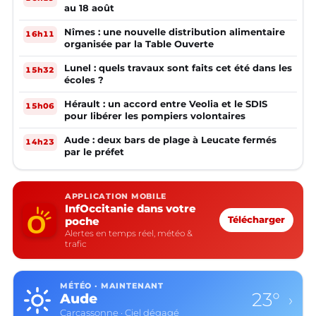
au 18 août
Nîmes : une nouvelle distribution alimentaire
16h11
organisée par la Table Ouverte
Lunel : quels travaux sont faits cet été dans les
15h32
écoles ?
Hérault : un accord entre Veolia et le SDIS
15h06
pour libérer les pompiers volontaires
Aude : deux bars de plage à Leucate fermés
14h23
par le préfet
APPLICATION MOBILE
InfOccitanie dans votre
poche
Télécharger
Alertes en temps réel, météo &
trafic
MÉTÉO · MAINTENANT
23°
Aude
›
Carcassonne · Ciel dégagé