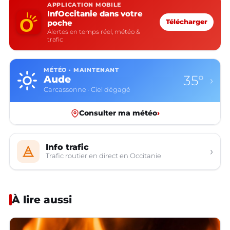
APPLICATION MOBILE
InfOccitanie dans votre
poche
Télécharger
Alertes en temps réel, météo &
trafic
MÉTÉO · MAINTENANT
35°
Aude
›
Carcassonne · Ciel dégagé
Consulter ma météo
›
Info trafic
›
Trafic routier en direct en Occitanie
À lire aussi