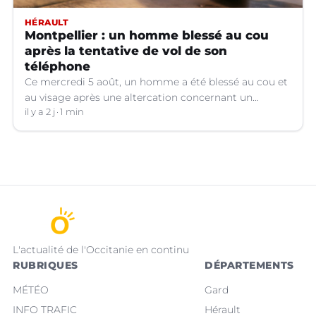
HÉRAULT
Montpellier : un homme blessé au cou
après la tentative de vol de son
téléphone
Ce mercredi 5 août, un homme a été blessé au cou et
au visage après une altercation concernant un
téléphone portable à Montpellier (Hérault).
il y a 2 j
1 min
L'actualité de l'Occitanie en continu
RUBRIQUES
DÉPARTEMENTS
MÉTÉO
Gard
INFO TRAFIC
Hérault