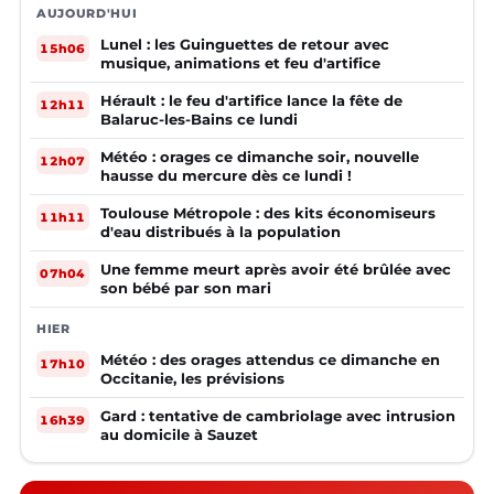
AUJOURD'HUI
Lunel : les Guinguettes de retour avec
15h06
musique, animations et feu d'artifice
Hérault : le feu d'artifice lance la fête de
12h11
Balaruc-les-Bains ce lundi
Météo : orages ce dimanche soir, nouvelle
12h07
hausse du mercure dès ce lundi !
Toulouse Métropole : des kits économiseurs
11h11
d'eau distribués à la population
Une femme meurt après avoir été brûlée avec
07h04
son bébé par son mari
HIER
Météo : des orages attendus ce dimanche en
17h10
Occitanie, les prévisions
Gard : tentative de cambriolage avec intrusion
16h39
au domicile à Sauzet