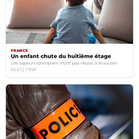
FRANCE
Un enfant chute du huitième étage
Les sapeurs-pompiers n'ont pas réussi à le sauver.
il y a 1 j
1 min