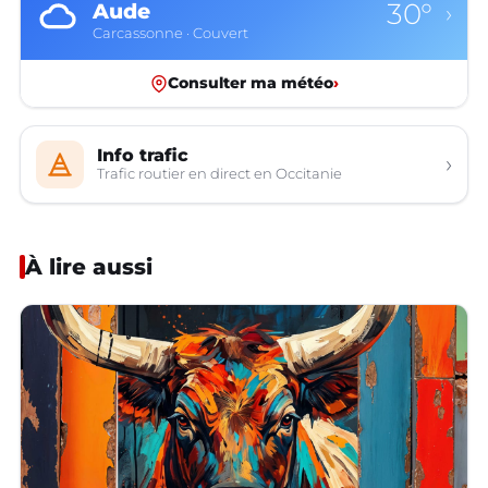
30°
Aude
›
Carcassonne · Couvert
Consulter ma météo
›
Info trafic
›
Trafic routier en direct en Occitanie
À lire aussi