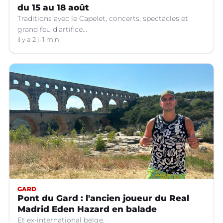
du 15 au 18 août
Traditions avec le Capelet, concerts, spectacles et
grand feu d’artifice...
il y a 2 j
1 min
GARD
Pont du Gard : l'ancien joueur du Real
Madrid Eden Hazard en balade
Et ex-international belge.