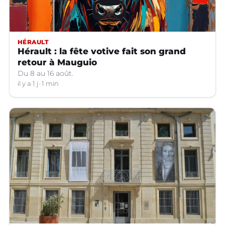
HÉRAULT
Hérault : la fête votive fait son grand
retour à Mauguio
Du 8 au 16 août.
il y a 1 j
1 min