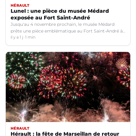
HÉRAULT
Lunel : une pièce du musée Médard
exposée au Fort Saint-André
Jusqu'au 4 novembre prochain, le musée Médard
prête une pièce emblématique au Fort Saint-André à
Villeneuve-lez-Avignon (Gard).
il y a 1 j
1 min
HÉRAULT
Hérault : la fête de Marseillan de retour