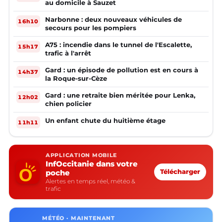
au domicile à Sauzet
Narbonne : deux nouveaux véhicules de
16h10
secours pour les pompiers
A75 : incendie dans le tunnel de l'Escalette,
15h17
trafic à l'arrêt
Gard : un épisode de pollution est en cours à
14h37
la Roque-sur-Cèze
Gard : une retraite bien méritée pour Lenka,
12h02
chien policier
Un enfant chute du huitième étage
11h11
APPLICATION MOBILE
InfOccitanie dans votre
poche
Télécharger
Alertes en temps réel, météo &
trafic
MÉTÉO · MAINTENANT