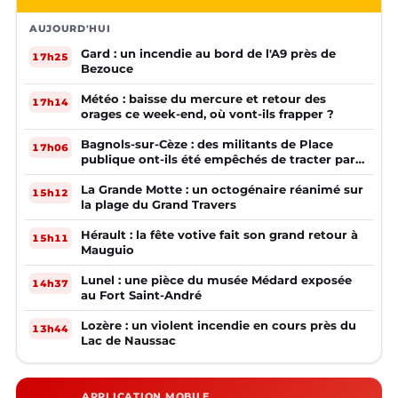
AUJOURD'HUI
Gard : un incendie au bord de l'A9 près de
17h25
Bezouce
Météo : baisse du mercure et retour des
17h14
orages ce week-end, où vont-ils frapper ?
Bagnols-sur-Cèze : des militants de Place
17h06
publique ont-ils été empêchés de tracter par
la mairie ?
La Grande Motte : un octogénaire réanimé sur
15h12
la plage du Grand Travers
Hérault : la fête votive fait son grand retour à
15h11
Mauguio
Lunel : une pièce du musée Médard exposée
14h37
au Fort Saint-André
Lozère : un violent incendie en cours près du
13h44
Lac de Naussac
APPLICATION MOBILE