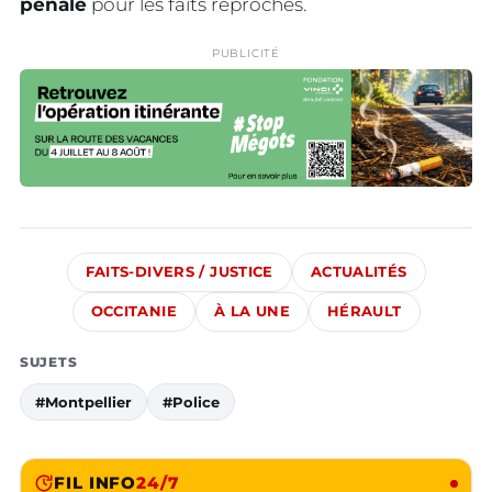
pénale
pour les faits reprochés.
PUBLICITÉ
FAITS-DIVERS / JUSTICE
ACTUALITÉS
OCCITANIE
À LA UNE
HÉRAULT
SUJETS
#Montpellier
#Police
FIL INFO
24/7