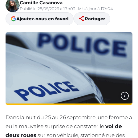
Camille Casanova
Publié le 28/05/2026 à 17h03 · Mis à jour à 17h04
share
Ajoutez-nous en favori
Partager
i
Dans la nuit du 25 au 26 septembre, une femme a
eu la mauvaise surprise de constater le
vol de
deux roues
sur son véhicule, stationné rue des