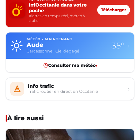
InfOccitanie dans votre
poche
Télécharger
Alertes en temps réel, météo &
trafic
MÉTÉO · MAINTENANT
35°
Aude
›
Carcassonne · Ciel dégagé
Consulter ma météo
›
Info trafic
›
Trafic routier en direct en Occitanie
À lire aussi