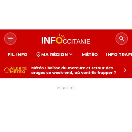
menu
search
expand_more
location_on
FIL INFO
MA RÉGION
MÉTÉO
INFO TRAF
Météo : baisse du mercure et retour des
ALERTE
thunderstorm
chevron_right
MÉTÉO
orages ce week-end, où vont-ils frapper ?
PUBLICITÉ