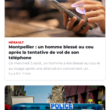
HÉRAULT
Montpellier : un homme blessé au cou
après la tentative de vol de son
téléphone
Ce mercredi 5 août, un homme a été blessé au cou et
au visage après une altercation concernant un
téléphone portable à Montpellier (Hérault).
il y a 9 h
1 min