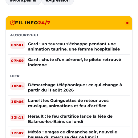
#Montpellier
#Agression
FIL INFO
24/7
AUJOURD'HUI
Gard : un taureau s'échappe pendant une
09h01
animation taurine, une femme hospitalisée
Gard : chute d'un aéronef, le pilote retrouvé
07h59
indemne
HIER
Démarchage téléphonique : ce qui change à
18h05
partir du 11 août 2026
Lunel : les Guinguettes de retour avec
15h06
musique, animations et feu d'artifice
Hérault : le feu d'artifice lance la fête de
12h11
Balaruc-les-Bains ce lundi
Météo : orages ce dimanche soir, nouvelle
12h07
hausse du mercure dès ce lundi !