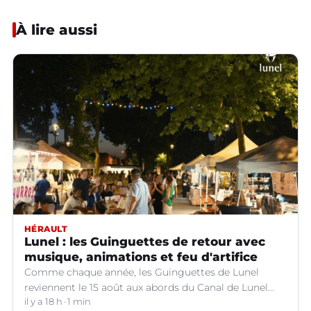
À lire aussi
HÉRAULT
Lunel : les Guinguettes de retour avec
musique, animations et feu d'artifice
Comme chaque année, les Guinguettes de Lunel
reviennent le 15 août aux abords du Canal de Lunel
(Hérault).
il y a 18 h
1 min