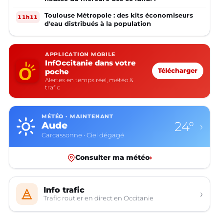
Toulouse Métropole : des kits économiseurs
11h11
d'eau distribués à la population
APPLICATION MOBILE
InfOccitanie dans votre
poche
Télécharger
Alertes en temps réel, météo &
trafic
MÉTÉO · MAINTENANT
24°
Aude
›
Carcassonne · Ciel dégagé
Consulter ma météo
›
Info trafic
›
Trafic routier en direct en Occitanie