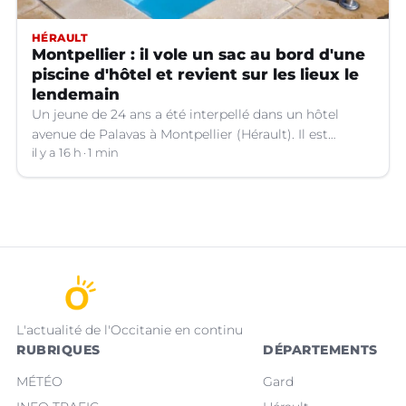
HÉRAULT
Montpellier : il vole un sac au bord d'une
piscine d'hôtel et revient sur les lieux le
lendemain
Un jeune de 24 ans a été interpellé dans un hôtel
avenue de Palavas à Montpellier (Hérault). Il est
suspecté d'avoir volé le sac d'une cliente.
il y a 16 h
1 min
L'actualité de l'Occitanie en continu
RUBRIQUES
DÉPARTEMENTS
MÉTÉO
Gard