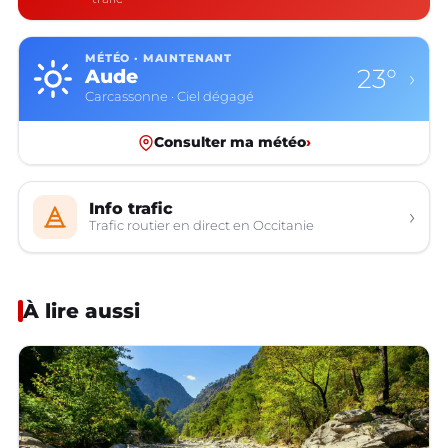
MÉTÉO · MAINTENANT
23°
Aude
›
Carcassonne · Ciel dégagé
Consulter ma météo
›
Info trafic
›
Trafic routier en direct en Occitanie
À lire aussi