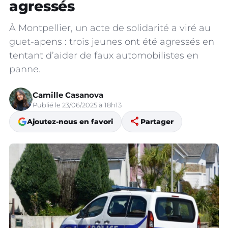
agressés
À Montpellier, un acte de solidarité a viré au
guet-apens : trois jeunes ont été agressés en
tentant d’aider de faux automobilistes en
panne.
Camille Casanova
Publié le 23/06/2025 à 18h13
share
Ajoutez-nous en favori
Partager