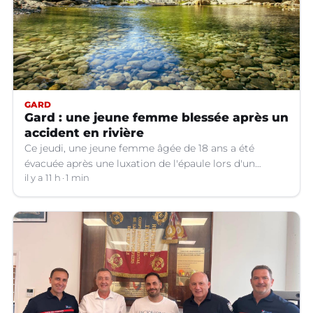
GARD
Gard : une jeune femme blessée après un
accident en rivière
Ce jeudi, une jeune femme âgée de 18 ans a été
évacuée après une luxation de l'épaule lors d'un
plongeon dans une rivière à Saint-André-de-
il y a 11 h
1 min
Valborgne (Gard).