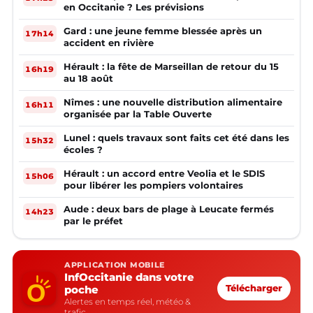
en Occitanie ? Les prévisions
Gard : une jeune femme blessée après un
17h14
accident en rivière
Hérault : la fête de Marseillan de retour du 15
16h19
au 18 août
Nîmes : une nouvelle distribution alimentaire
16h11
organisée par la Table Ouverte
Lunel : quels travaux sont faits cet été dans les
15h32
écoles ?
Hérault : un accord entre Veolia et le SDIS
15h06
pour libérer les pompiers volontaires
Aude : deux bars de plage à Leucate fermés
14h23
par le préfet
APPLICATION MOBILE
InfOccitanie dans votre
poche
Télécharger
Alertes en temps réel, météo &
trafic