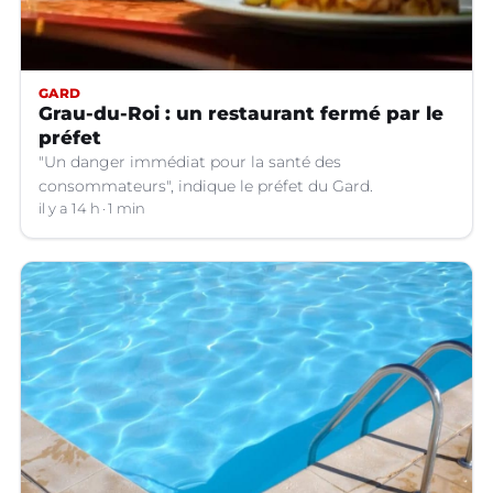
GARD
Grau-du-Roi : un restaurant fermé par le
préfet
"Un danger immédiat pour la santé des
consommateurs", indique le préfet du Gard.
il y a 14 h
1 min