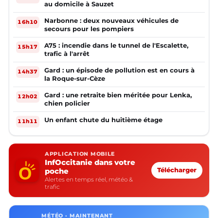
au domicile à Sauzet
Narbonne : deux nouveaux véhicules de
16h10
secours pour les pompiers
A75 : incendie dans le tunnel de l'Escalette,
15h17
trafic à l'arrêt
Gard : un épisode de pollution est en cours à
14h37
la Roque-sur-Cèze
Gard : une retraite bien méritée pour Lenka,
12h02
chien policier
Un enfant chute du huitième étage
11h11
APPLICATION MOBILE
InfOccitanie dans votre
poche
Télécharger
Alertes en temps réel, météo &
trafic
MÉTÉO · MAINTENANT