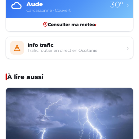
30°
Aude
›
Carcassonne · Couvert
Consulter ma météo
›
Info trafic
›
Trafic routier en direct en Occitanie
À lire aussi