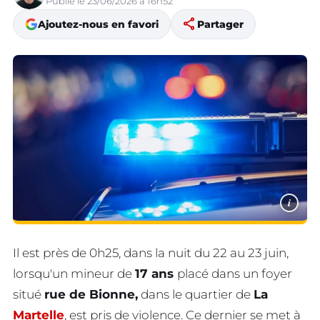
Publié le 23/06/2026 à 16h52
share
Ajoutez-nous en favori
Partager
i
Il est près de 0h25, dans la nuit du 22 au 23 juin,
lorsqu'un mineur de
17 ans
placé dans un foyer
situé
rue de Bionne,
dans le quartier de
La
Martelle
, est pris de violence. Ce dernier se met à