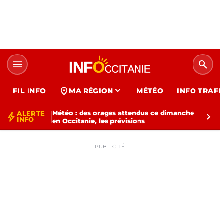
menu
search
expand_more
location_on
FIL INFO
MA RÉGION
MÉTÉO
INFO TRAF
Météo : des orages attendus ce dimanche
ALERTE
bolt
chevron_right
INFO
en Occitanie, les prévisions
PUBLICITÉ