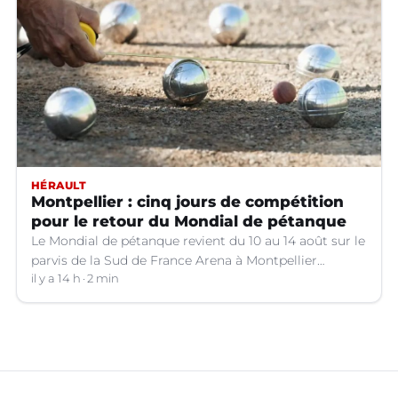
HÉRAULT
Montpellier : cinq jours de compétition
pour le retour du Mondial de pétanque
Le Mondial de pétanque revient du 10 au 14 août sur le
parvis de la Sud de France Arena à Montpellier
(Hérault).
il y a 14 h
2 min