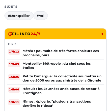
SUJETS
#Montpellier
#Vol
FIL INFO
24/7
HIER
Météo : poursuite de très fortes chaleurs ces
17h12
prochains jours
Montpellier Métropole : du ciné sous les
17h03
étoiles
Petite Camargue : la collectivité soumettra un
16h26
don de 5000 euros aux sinistrés de la Gironde
Hérault : les Journées andalouses de retour à
16h06
Frontignan
Nîmes : épicerie, "plusieurs transactions
15h11
derrière le rideau"