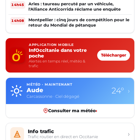
Arles : taureau percuté par un véhicule,
14h45
l'Alliance Anticorrida réclame une enquête
Montpellier : cinq jours de compétition pour le
14h08
retour du Mondial de pétanque
APPLICATION MOBILE
InfOccitanie dans votre
poche
Télécharger
Alertes en temps réel, météo &
trafic
MÉTÉO · MAINTENANT
24°
Aude
›
Carcassonne · Ciel dégagé
Consulter ma météo
›
Info trafic
›
Trafic routier en direct en Occitanie