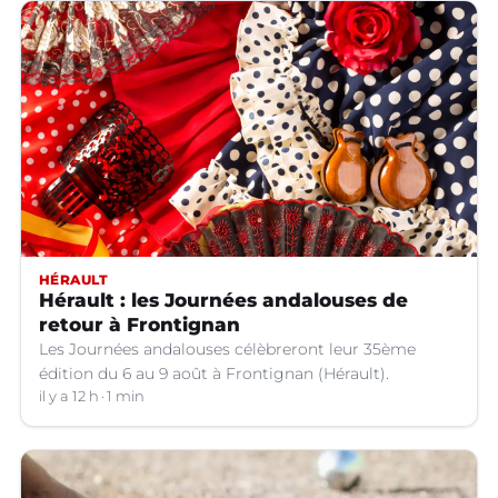
HÉRAULT
Hérault : les Journées andalouses de
retour à Frontignan
Les Journées andalouses célèbreront leur 35ème
édition du 6 au 9 août à Frontignan (Hérault).
il y a 12 h
1 min