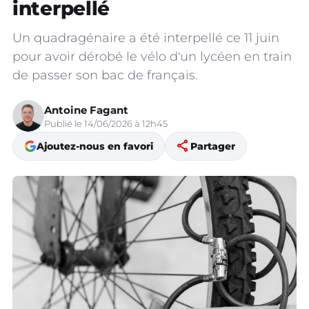
interpellé
Un quadragénaire a été interpellé ce 11 juin
pour avoir dérobé le vélo d'un lycéen en train
de passer son bac de français.
Antoine Fagant
Publié le 14/06/2026 à 12h45
share
Ajoutez-nous en favori
Partager