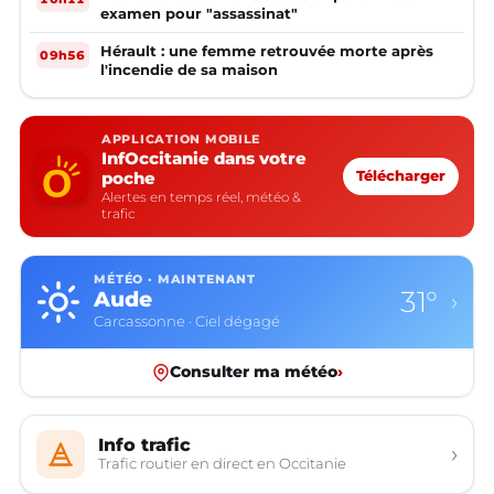
examen pour "assassinat"
Hérault : une femme retrouvée morte après
09h56
l'incendie de sa maison
APPLICATION MOBILE
InfOccitanie dans votre
poche
Télécharger
Alertes en temps réel, météo &
trafic
MÉTÉO · MAINTENANT
31°
Aude
›
Carcassonne · Ciel dégagé
Consulter ma météo
›
Info trafic
›
Trafic routier en direct en Occitanie