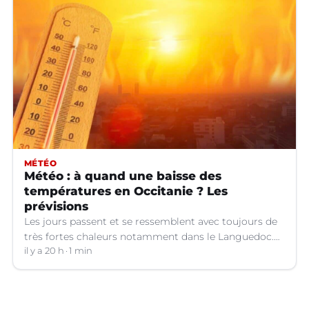
MÉTÉO
Météo : à quand une baisse des
températures en Occitanie ? Les
prévisions
Les jours passent et se ressemblent avec toujours de
très fortes chaleurs notamment dans le Languedoc.
Jusqu’à quand ?
il y a 20 h
1 min