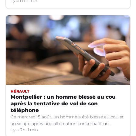
Voici ce qu'il faut savoir.
il y a 1 h
1 min
HÉRAULT
Montpellier : un homme blessé au cou
après la tentative de vol de son
téléphone
Ce mercredi 5 août, un homme a été blessé au cou et
au visage après une altercation concernant un
téléphone portable à Montpellier (Hérault).
il y a 3 h
1 min