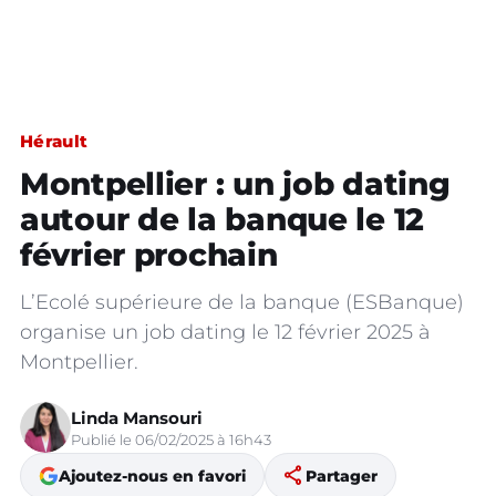
Hérault
Montpellier : un job dating
autour de la banque le 12
février prochain
L’Ecolé supérieure de la banque (ESBanque)
organise un job dating le 12 février 2025 à
Montpellier.
Linda Mansouri
Publié le 06/02/2025 à 16h43
share
Ajoutez-nous en favori
Partager