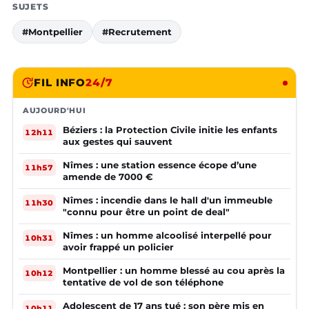
SUJETS
#Montpellier
#Recrutement
FIL INFO
24/7
AUJOURD'HUI
Béziers : la Protection Civile initie les enfants
12h11
aux gestes qui sauvent
Nîmes : une station essence écope d’une
11h57
amende de 7000 €
Nîmes : incendie dans le hall d'un immeuble
11h30
"connu pour être un point de deal"
Nîmes : un homme alcoolisé interpellé pour
10h31
avoir frappé un policier
Montpellier : un homme blessé au cou après la
10h12
tentative de vol de son téléphone
Adolescent de 17 ans tué : son père mis en
10h11