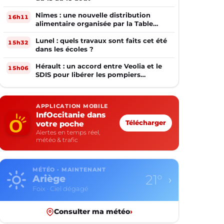
Nîmes : une nouvelle distribution
16h11
alimentaire organisée par la Table
Ouverte
Lunel : quels travaux sont faits cet été
15h32
dans les écoles ?
Hérault : un accord entre Veolia et le
15h06
SDIS pour libérer les pompiers
volontaires
APPLICATION MOBILE
InfOccitanie dans
votre poche
Télécharger
Alertes en temps réel,
météo & trafic
MÉTÉO · MAINTENANT
22°
Aude
›
Carcassonne · Ciel dégagé
Consulter ma météo
›