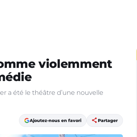
 homme violemment
médie
er a été le théâtre d’une nouvelle
share
Ajoutez-nous en favori
Partager