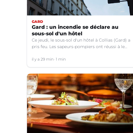
GARD
Gard : un incendie se déclare au
sous-sol d'un hôtel
Ce jeudi, le sous-sol d'un hôtel à Collias (Gard) a
pris feu. Les sapeurs-pompiers ont réussi à le
contenir au niveau de la buanderie.
il y a 29 min
1 min