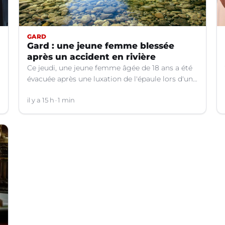
GARD
Gard : une jeune femme blessée
après un accident en rivière
Ce jeudi, une jeune femme âgée de 18 ans a été
évacuée après une luxation de l'épaule lors d'un
plongeon dans une rivière à Saint-André-de-
Valborgne (Gard).
il y a 15 h
1 min