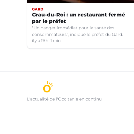
GARD
Grau-du-Roi : un restaurant fermé
par le préfet
"Un danger immédiat pour la santé des
consommateurs", indique le préfet du Gard.
il y a 19 h
1 min
L'actualité de l'Occitanie en continu