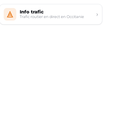
Info trafic
›
Trafic routier en direct en Occitanie