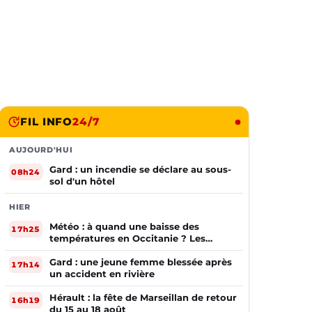
FIL INFO
24/7
AUJOURD'HUI
Gard : un incendie se déclare au sous-
08h24
sol d'un hôtel
HIER
Météo : à quand une baisse des
17h25
températures en Occitanie ? Les
prévisions
Gard : une jeune femme blessée après
17h14
un accident en rivière
Hérault : la fête de Marseillan de retour
16h19
du 15 au 18 août