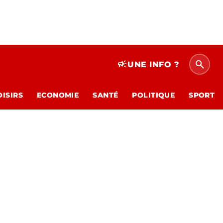
search
campaign
UNE INFO ?
OISIRS
ECONOMIE
SANTÉ
POLITIQUE
SPORT