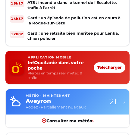
A75 : incendie dans le tunnel de l'Escalette,
15h17
trafic à l'arrêt
Gard : un épisode de pollution est en cours à
14h37
la Roque-sur-Cèze
Gard : une retraite bien méritée pour Lenka,
12h02
chien policier
APPLICATION MOBILE
InfOccitanie dans votre
poche
Télécharger
Alertes en temps réel, météo &
trafic
MÉTÉO · MAINTENANT
21°
Aveyron
›
Rodez · Partiellement nuageux
Consulter ma météo
›