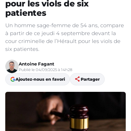
pour les viols de six
patientes
Un homme sage-femme de 54 ans, compare
à partir de ce jeudi 4 septembre devant la
cour criminelle de l’Hérault pour les viols de
six patientes.
Antoine Fagant
Publié le 04/09/2025 à 14h28
share
Ajoutez-nous en favori
Partager