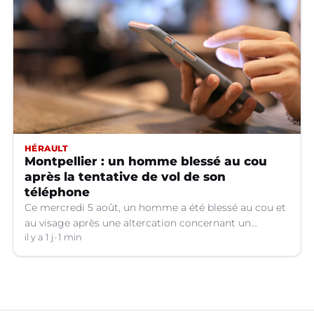
HÉRAULT
Montpellier : un homme blessé au cou
après la tentative de vol de son
téléphone
Ce mercredi 5 août, un homme a été blessé au cou et
au visage après une altercation concernant un
téléphone portable à Montpellier (Hérault).
il y a 1 j
1 min