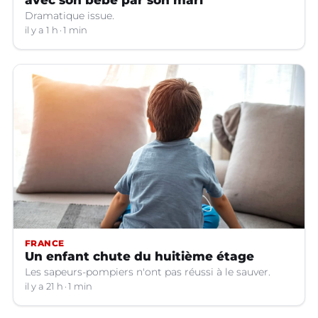
avec son bébé par son mari
Dramatique issue.
il y a 1 h
1 min
FRANCE
Un enfant chute du huitième étage
Les sapeurs-pompiers n'ont pas réussi à le sauver.
il y a 21 h
1 min