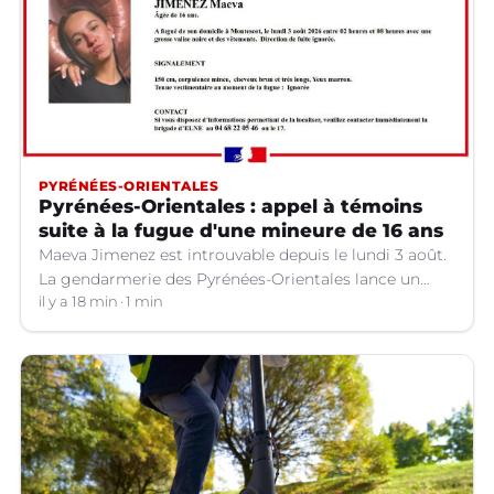
PYRÉNÉES-ORIENTALES
Pyrénées-Orientales : appel à témoins
suite à la fugue d'une mineure de 16 ans
Maeva Jimenez est introuvable depuis le lundi 3 août.
La gendarmerie des Pyrénées-Orientales lance un
appel à témoins.
il y a 18 min
1 min