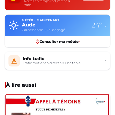
Alertes en temps réel, météo &
trafic
MÉTÉO · MAINTENANT
24°
Aude
›
Carcassonne · Ciel dégagé
Consulter ma météo
›
Info trafic
›
Trafic routier en direct en Occitanie
À lire aussi