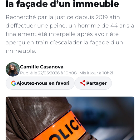
la façade d’un immeuble
Recherché par la justice depuis 2019 afin
d’effectuer une peine, un homme de 44 ans a
finalement été interpellé après avoir été
aperçu en train d’escalader la façade d’un
immeuble.
Camille Casanova
Publié le 22/05/2026 à 10h08 · Mis à jour à 10h21
share
Ajoutez-nous en favori
Partager