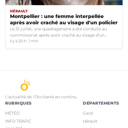
HÉRAULT
Montpellier : une femme interpellée
après avoir craché au visage d'un policier
Le 31 juillet, une quadragénaire a été conduite au
commissariat après avoir craché au visage d'un
policier. Son procès a été renvoyé au 12 octobre
il y a 20 h
1 min
prochain. Dans l'attente, elle a été placée en détention
provisoire.
L'actualité de l'Occitanie en continu
RUBRIQUES
DÉPARTEMENTS
MÉTÉO
Gard
INFO TRAFIC
Hérault