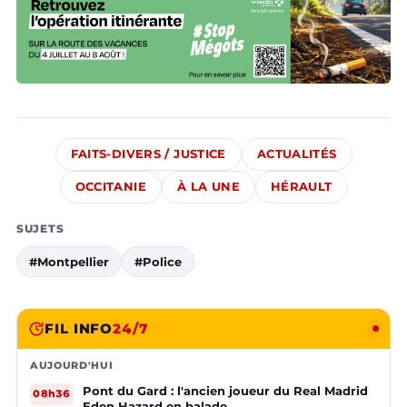
FAITS-DIVERS / JUSTICE
ACTUALITÉS
OCCITANIE
À LA UNE
HÉRAULT
SUJETS
#Montpellier
#Police
FIL INFO
24/7
AUJOURD'HUI
Pont du Gard : l'ancien joueur du Real Madrid
08h36
Eden Hazard en balade