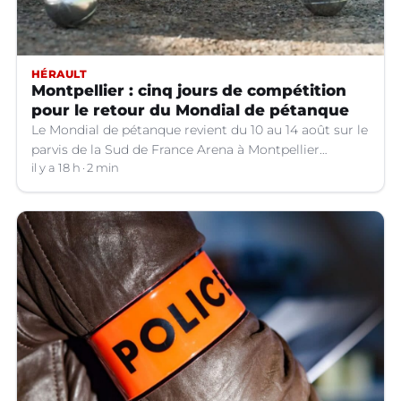
HÉRAULT
Montpellier : cinq jours de compétition
pour le retour du Mondial de pétanque
Le Mondial de pétanque revient du 10 au 14 août sur le
parvis de la Sud de France Arena à Montpellier
(Hérault).
il y a 18 h
2 min