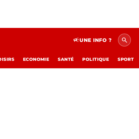
search
campaign
UNE INFO ?
OISIRS
ECONOMIE
SANTÉ
POLITIQUE
SPORT