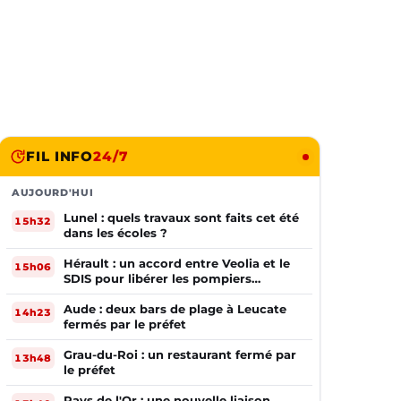
FIL INFO
24/7
AUJOURD'HUI
Lunel : quels travaux sont faits cet été
15h32
dans les écoles ?
Hérault : un accord entre Veolia et le
15h06
SDIS pour libérer les pompiers
volontaires
Aude : deux bars de plage à Leucate
14h23
fermés par le préfet
Grau-du-Roi : un restaurant fermé par
13h48
le préfet
Pays de l'Or : une nouvelle liaison