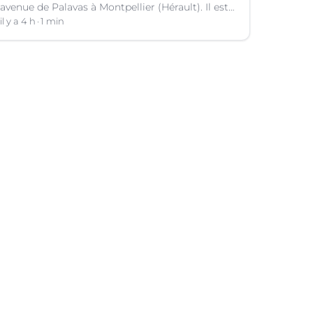
avenue de Palavas à Montpellier (Hérault). Il est
suspecté d'avoir volé le sac d'une cliente.
il y a 4 h
1 min