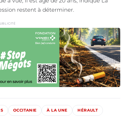
de à vue, il est âgé de 20 ans, indique La
ession restent à déterminer.
UBLICITÉ
ÉS
OCCITANIE
À LA UNE
HÉRAULT