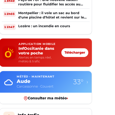
13h40
routière pour fluidifier les accès au
PIOM
Montpellier : il vole un sac au bord
12h03
d'une piscine d'hôtel et revient sur les
lieux le lendemain
Lozère : un incendie en cours
11h47
APPLICATION MOBILE
InfOccitanie dans
votre poche
Télécharger
Alertes en temps réel,
météo & trafic
MÉTÉO · MAINTENANT
33°
Aude
›
Carcassonne · Couvert
Consulter ma météo
›