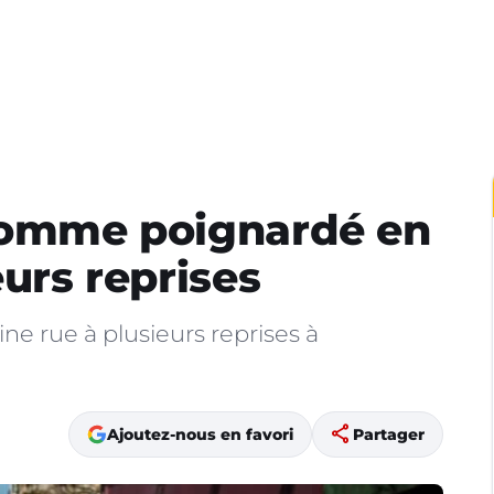
 homme poignardé en
eurs reprises
e rue à plusieurs reprises à
share
Ajoutez-nous en favori
Partager