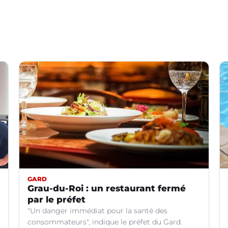
GARD
Grau-du-Roi : un restaurant fermé
par le préfet
"Un danger immédiat pour la santé des
consommateurs", indique le préfet du Gard.