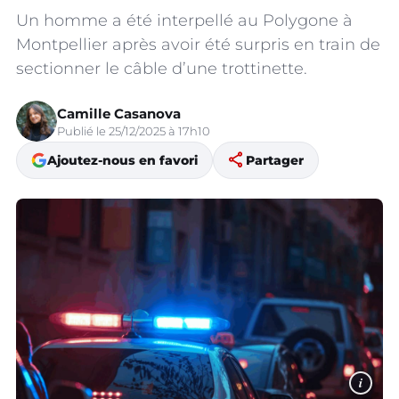
Un homme a été interpellé au Polygone à
Montpellier après avoir été surpris en train de
sectionner le câble d’une trottinette.
Camille Casanova
Publié le 25/12/2025 à 17h10
share
Ajoutez-nous en favori
Partager
i