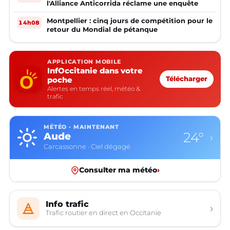
l'Alliance Anticorrida réclame une enquête
Montpellier : cinq jours de compétition pour le
14h08
retour du Mondial de pétanque
APPLICATION MOBILE
InfOccitanie dans votre
poche
Télécharger
Alertes en temps réel, météo &
trafic
MÉTÉO · MAINTENANT
24°
Aude
›
Carcassonne · Ciel dégagé
Consulter ma météo
›
Info trafic
›
Trafic routier en direct en Occitanie