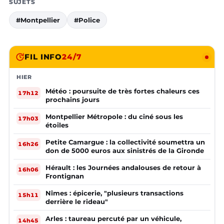
SUJETS
#Montpellier
#Police
FIL INFO
24/7
HIER
Météo : poursuite de très fortes chaleurs ces
17h12
prochains jours
Montpellier Métropole : du ciné sous les
17h03
étoiles
Petite Camargue : la collectivité soumettra un
16h26
don de 5000 euros aux sinistrés de la Gironde
Hérault : les Journées andalouses de retour à
16h06
Frontignan
Nîmes : épicerie, "plusieurs transactions
15h11
derrière le rideau"
Arles : taureau percuté par un véhicule,
14h45