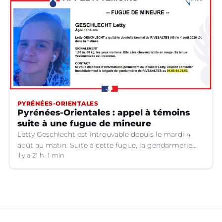
PYRÉNÉES-ORIENTALES
Pyrénées-Orientales : appel à témoins
suite à une fugue de mineure
Letty Geschlecht est introuvable depuis le mardi 4
août au matin. Suite à cette fugue, la gendarmerie
des Pyrénées-Orientales lance un appel à témoins.
il y a 21 h
1 min