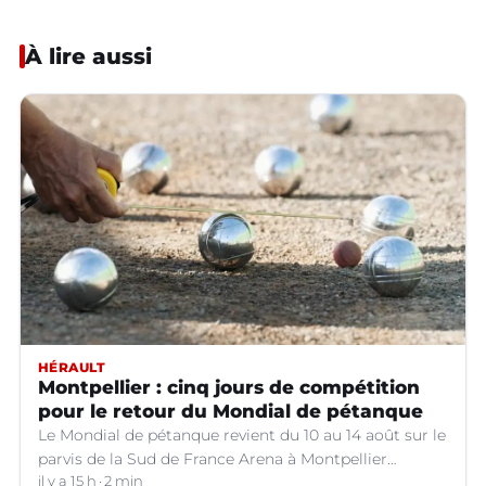
À lire aussi
HÉRAULT
Montpellier : cinq jours de compétition
pour le retour du Mondial de pétanque
Le Mondial de pétanque revient du 10 au 14 août sur le
parvis de la Sud de France Arena à Montpellier
(Hérault).
il y a 15 h
2 min