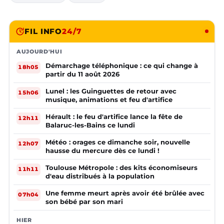
FIL INFO
24/7
AUJOURD'HUI
Démarchage téléphonique : ce qui change à
18h05
partir du 11 août 2026
Lunel : les Guinguettes de retour avec
15h06
musique, animations et feu d'artifice
Hérault : le feu d'artifice lance la fête de
12h11
Balaruc-les-Bains ce lundi
Météo : orages ce dimanche soir, nouvelle
12h07
hausse du mercure dès ce lundi !
Toulouse Métropole : des kits économiseurs
11h11
d'eau distribués à la population
Une femme meurt après avoir été brûlée avec
07h04
son bébé par son mari
HIER