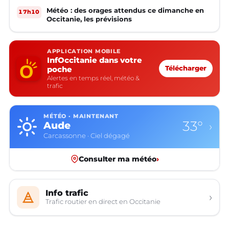
Météo : des orages attendus ce dimanche en
17h10
Occitanie, les prévisions
APPLICATION MOBILE
InfOccitanie dans votre
poche
Télécharger
Alertes en temps réel, météo &
trafic
MÉTÉO · MAINTENANT
33°
Aude
›
Carcassonne · Ciel dégagé
Consulter ma météo
›
Info trafic
›
Trafic routier en direct en Occitanie