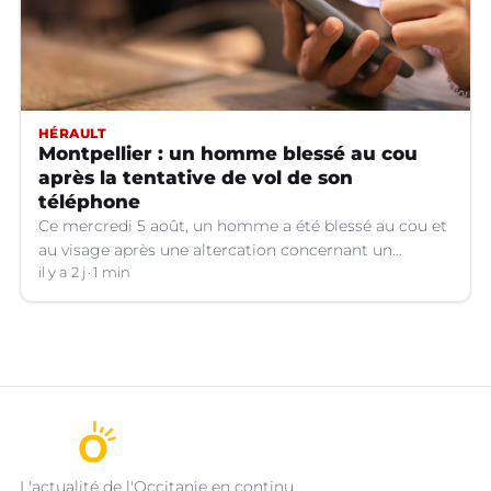
HÉRAULT
Montpellier : un homme blessé au cou
après la tentative de vol de son
téléphone
Ce mercredi 5 août, un homme a été blessé au cou et
au visage après une altercation concernant un
téléphone portable à Montpellier (Hérault).
il y a 2 j
1 min
L'actualité de l'Occitanie en continu