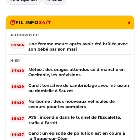
FIL INFO
24/7
AUJOURD'HUI
Une femme meurt après avoir été brûlée avec
07h04
son bébé par son mari
HIER
Météo : des orages attendus ce dimanche en
17h10
Occitanie, les prévisions
Gard : tentative de cambriolage avec intrusion
16h39
au domicile à Sauzet
Narbonne : deux nouveaux véhicules de
16h10
secours pour les pompiers
A75 : incendie dans le tunnel de l'Escalette,
15h17
trafic à l'arrêt
Gard : un épisode de pollution est en cours à
14h37
la Roque-sur-Cèze