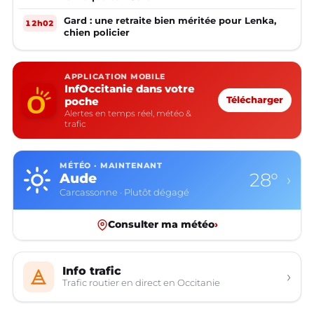
Gard : une retraite bien méritée pour Lenka,
12h02
chien policier
APPLICATION MOBILE
InfOccitanie dans votre
poche
Télécharger
Alertes en temps réel, météo &
trafic
MÉTÉO · MAINTENANT
28°
Aude
›
Carcassonne · Plutôt dégagé
Consulter ma météo
›
Info trafic
›
Trafic routier en direct en Occitanie