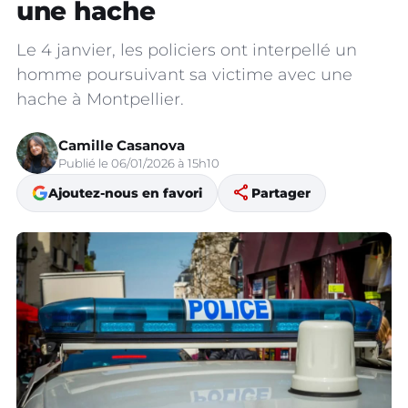
une hache
Le 4 janvier, les policiers ont interpellé un
homme poursuivant sa victime avec une
hache à Montpellier.
Camille Casanova
Publié le 06/01/2026 à 15h10
share
Ajoutez-nous en favori
Partager