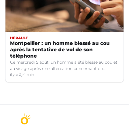
HÉRAULT
Montpellier : un homme blessé au cou
après la tentative de vol de son
téléphone
Ce mercredi 5 août, un homme a été blessé au cou et
au visage après une altercation concernant un
téléphone portable à Montpellier (Hérault).
il y a 2 j
1 min