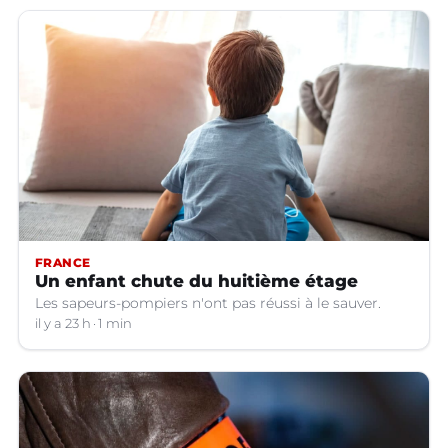
FRANCE
Un enfant chute du huitième étage
Les sapeurs-pompiers n'ont pas réussi à le sauver.
il y a 23 h
1 min