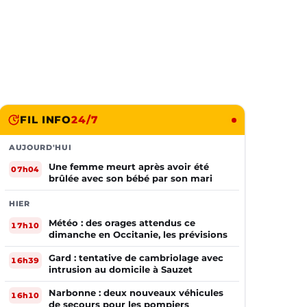
FIL INFO
24/7
AUJOURD'HUI
Une femme meurt après avoir été
07h04
brûlée avec son bébé par son mari
HIER
Météo : des orages attendus ce
17h10
dimanche en Occitanie, les prévisions
Gard : tentative de cambriolage avec
16h39
intrusion au domicile à Sauzet
Narbonne : deux nouveaux véhicules
16h10
de secours pour les pompiers