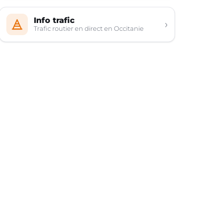
Info trafic
›
Trafic routier en direct en Occitanie