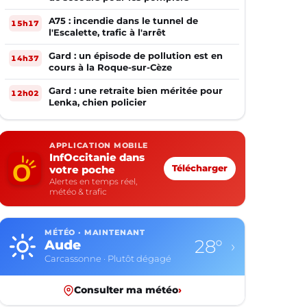
A75 : incendie dans le tunnel de
15h17
l'Escalette, trafic à l'arrêt
Gard : un épisode de pollution est en
14h37
cours à la Roque-sur-Cèze
Gard : une retraite bien méritée pour
12h02
Lenka, chien policier
APPLICATION MOBILE
InfOccitanie dans
votre poche
Télécharger
Alertes en temps réel,
météo & trafic
MÉTÉO · MAINTENANT
28°
Aude
›
Carcassonne · Plutôt dégagé
Consulter ma météo
›