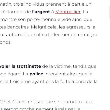
atin, trois individus prennent à partie un
i réclament de
l’argent
à
Montpellier
. La
r montre son porte-monnaie vide ainsi que
es bancaires. Malgré cela, les agresseurs la
ur automatique afin d’effectuer un retrait, ce
fonds.
voler la trottinette
de la victime, tandis que
son égard. La
police
intervient alors que la
 la troisième ayant pris la fuite à bord de la
 27 et 41 ans, refusent de se soumettre aux
 Ils seront prochainement jugés par le