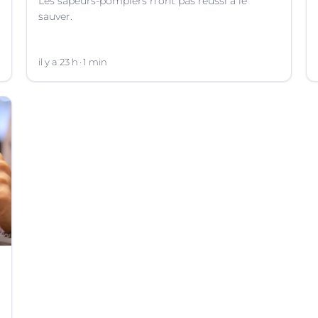
Les sapeurs-pompiers n'ont pas réussi à le
sauver.
il y a 23 h
1 min