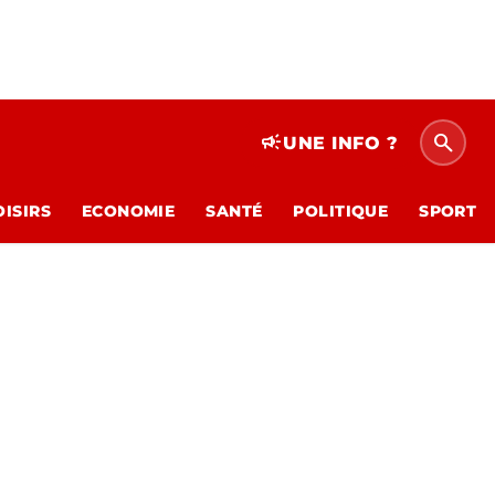
search
campaign
UNE INFO ?
OISIRS
ECONOMIE
SANTÉ
POLITIQUE
SPORT