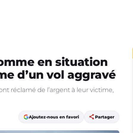
homme en situation
me d’un vol aggravé
ont réclamé de l’argent à leur victime,
share
Ajoutez-nous en favori
Partager