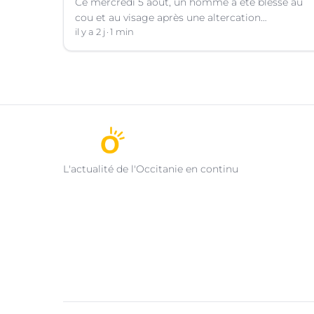
Ce mercredi 5 août, un homme a été blessé au
cou et au visage après une altercation
concernant un téléphone portable à Montpellier
il y a 2 j
1 min
(Hérault).
L'actualité de l'Occitanie en continu