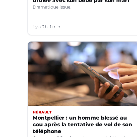
brûlée avec son bébé par son mari
Dramatique issue.
il y a 3 h
1 min
HÉRAULT
Montpellier : un homme blessé au
cou après la tentative de vol de son
téléphone