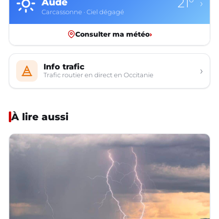
21°
Aude
›
Carcassonne · Ciel dégagé
Consulter ma météo
›
Info trafic
›
Trafic routier en direct en Occitanie
À lire aussi