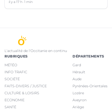
Villeneuve-lez-Avignon (Gard).
il y a 17 h
1 min
L'actualité de l'Occitanie en continu
RUBRIQUES
DÉPARTEMENTS
MÉTÉO
Gard
INFO TRAFIC
Hérault
SOCIÉTÉ
Aude
FAITS-DIVERS / JUSTICE
Pyrénées-Orientales
CULTURE & LOISIRS
Lozère
ECONOMIE
Aveyron
SANTÉ
Ariège