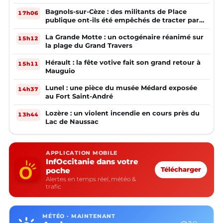
Bagnols-sur-Cèze : des militants de Place
17h06
publique ont-ils été empêchés de tracter par
la mairie ?
La Grande Motte : un octogénaire réanimé sur
15h12
la plage du Grand Travers
Hérault : la fête votive fait son grand retour à
15h11
Mauguio
Lunel : une pièce du musée Médard exposée
14h37
au Fort Saint-André
Lozère : un violent incendie en cours près du
13h44
Lac de Naussac
APPLICATION MOBILE
InfOccitanie dans votre
poche
Télécharger
Alertes en temps réel, météo &
trafic
MÉTÉO · MAINTENANT