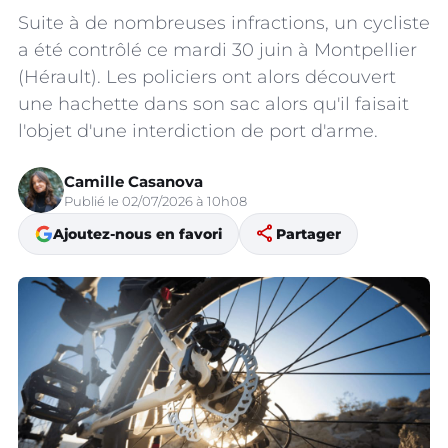
Suite à de nombreuses infractions, un cycliste
a été contrôlé ce mardi 30 juin à Montpellier
(Hérault). Les policiers ont alors découvert
une hachette dans son sac alors qu'il faisait
l'objet d'une interdiction de port d'arme.
Camille Casanova
Publié le 02/07/2026 à 10h08
share
Ajoutez-nous en favori
Partager