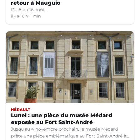
retour à Mauguio
Du 8 au 16 août.
il y a 16 h
1 min
HÉRAULT
Lunel : une pièce du musée Médard
exposée au Fort Saint-André
Jusqu'au 4 novembre prochain, le musée Médard
prête une pièce emblématique au Fort Saint-André à