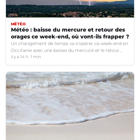
MÉTÉO
Météo : baisse du mercure et retour des
orages ce week-end, où vont-ils frapper ?
Un changement de temps va s'opérer ce week-end en
Occitanie avec une baisse du mercure et le retour
d'orages dans certains départements.
il y a 14 h
1 min