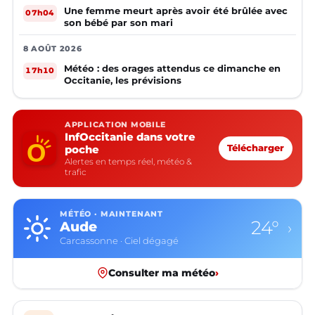
Une femme meurt après avoir été brûlée avec
07h04
son bébé par son mari
8 AOÛT 2026
Météo : des orages attendus ce dimanche en
17h10
Occitanie, les prévisions
APPLICATION MOBILE
InfOccitanie dans votre
poche
Télécharger
Alertes en temps réel, météo &
trafic
MÉTÉO · MAINTENANT
24°
Aude
›
Carcassonne · Ciel dégagé
Consulter ma météo
›