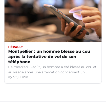
HÉRAULT
Montpellier : un homme blessé au cou
après la tentative de vol de son
téléphone
Ce mercredi 5 août, un homme a été blessé au cou et
au visage après une altercation concernant un
téléphone portable à Montpellier (Hérault).
il y a 2 j
1 min