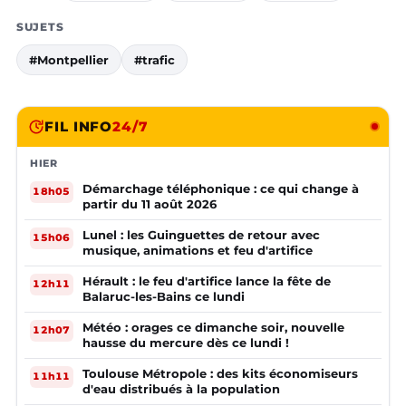
SUJETS
#Montpellier
#trafic
FIL INFO
24/7
HIER
Démarchage téléphonique : ce qui change à
18h05
partir du 11 août 2026
Lunel : les Guinguettes de retour avec
15h06
musique, animations et feu d'artifice
Hérault : le feu d'artifice lance la fête de
12h11
Balaruc-les-Bains ce lundi
Météo : orages ce dimanche soir, nouvelle
12h07
hausse du mercure dès ce lundi !
Toulouse Métropole : des kits économiseurs
11h11
d'eau distribués à la population