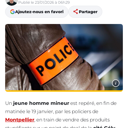
Publié le 23/01/2026 à 06h29
share
Ajoutez-nous en favori
Partager
i
Un
jeune homme mineur
est repéré, en fin de
matinée le 19 janvier, par les policiers de
Montpellier
, en train de vendre des produits
stupéfiants sur un point de deal de la
cité Gély
.